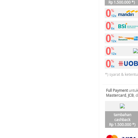
Rp 1.500.000 *)
*) syarat & ketentu
Full Payment
untuk
Mastercard
,
JCB
, 
tambahan
cashback
Rp 1.500.000 *)