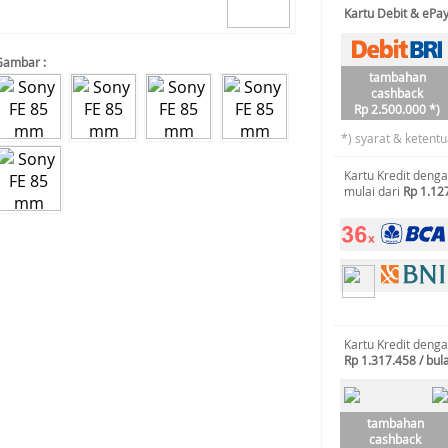
Kartu Debit & ePa
Gambar :
tambahan
cashback
Rp 2.500.000 *)
*) syarat & ketentu
Kartu Kredit deng
mulai dari
Rp 1.12
Kartu Kredit deng
Rp 1.317.458 / bul
tambahan
cashback