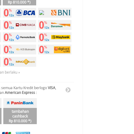
Rp 810.000 *)
an berlaku »
 semua Kartu Kredit berlogo
VISA
,
dan
American Express
:
tambahan
cashback
Rp 810.000 *)