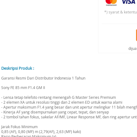
*) syarat & ketentu
diju
Deskripsi Produk :
Garansi Resmi Dari Distributor Indonesia 1 Tahun
Sony FE 85 mm F1.4 GM II
- Lensa tetap telefoto rentang menengah G Master Series Premium
- 2 elemen XA untuk resolusi tinggi dan 2 elemen ED untuk warna alami
- Apertur maksimum F1.4 yang besar dan unit apertur melingkar 11 bilah meng
- Kinerja AF yang disempurnakan yang cepat, tepat, dan senyap
- 2 tombol tahan fokus, sakelar AF/MF, Linear Response MF, dan ring apertur untu
Jarak Fokus Minimum
0,85 (AF), 0,80 (MF) m (2,79(AF), 2,63 (MF) kaki)
Rasio Perbesaran Maksimum (x)