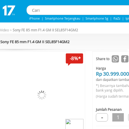
iPhone
|
Smartphone Terjangkau
|
Smartphone 5g
|
flaZz
|
I
Iphone 13
|
Iphone 14
|
Samsung Note
 Video
>
Sony FE 85 mm F1.4 GM II SEL85F14GM2
Sony FE 85 mm F1.4 GM II SEL85F14GM2
-8%*
Share to
Harga
Rp 30.999.000
dan dapatkan tamba
*) Besarnya tambah
bank yang dipilih.
(Harga sudah terma
Jumlah Pesanan
-
1