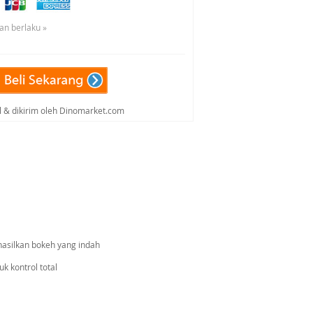
an berlaku »
al & dikirim oleh Dinomarket.com
hasilkan bokeh yang indah
k kontrol total