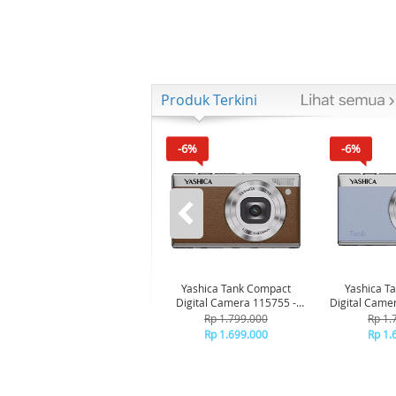
Produk Terkini
-6%
-6%
Yashica Tank Compact
Yashica T
Digital Camera 115755 -
Digital Came
Brown
B
Rp 1.799.000
Rp 1.
Rp 1.699.000
Rp 1.