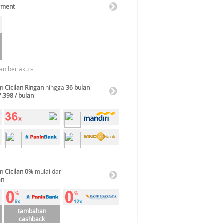
yment
an berlaku »
an
Cicilan Ringan
hingga
36 bulan
7.398 / bulan
an
Cicilan 0%
mulai dari
an
tambahan
cashback