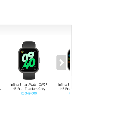
-6%
Infinix Smart Watch XW5P
Infinix Smart Watch XW5P
Yash
H5 Pro - Titanium Grey
H5 Pro - Chrome Silver
Digit
Pi
Rp 349.000
Rp 349.000