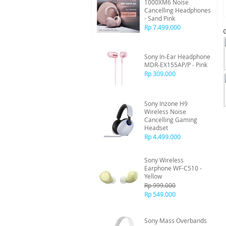
1000XM6 Noise
Cancelling Headphones
- Sand Pink
Rp 7.499.000
Sony In-Ear Headphone
MDR-EX155AP/P - Pink
Rp 309.000
Sony Inzone H9
Wireless Noise
Cancelling Gaming
Headset
Rp 4.499.000
Sony Wireless
Earphone WF-C510 -
Yellow
Rp 999.000
Rp 549.000
Sony Mass Overbands