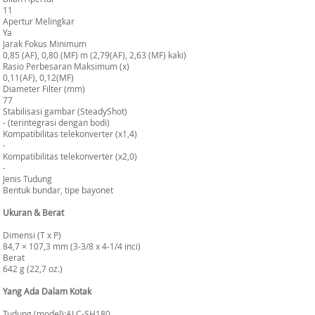
11
Apertur Melingkar
Ya
Jarak Fokus Minimum
0,85 (AF), 0,80 (MF) m (2,79(AF), 2,63 (MF) kaki)
Rasio Perbesaran Maksimum (x)
0,11(AF), 0,12(MF)
Diameter Filter (mm)
77
Stabilisasi gambar (SteadyShot)
- (terintegrasi dengan bodi)
Kompatibilitas telekonverter (x1,4)
-
Kompatibilitas telekonverter (x2,0)
-
Jenis Tudung
Bentuk bundar, tipe bayonet
Ukuran & Berat
Dimensi (T x P)
84,7 × 107,3 mm (3-3/8 x 4-1/4 inci)
Berat
642 g (22,7 oz.)
Yang Ada Dalam Kotak
Tudung (model):ALC-SH180