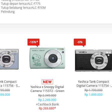
Tutup depan lensa:ALC-F77S
Tutup belakang lensa:ALC-R1EM
Pelindung
-16%*
-6%
ank Compact
Yashica Tank Compact
ra 115756 - Sky
Digital Camera 115754 -
Yashica x Snoopy Digital
lue
Black
799.000
Rp 1.799.000
Camera 115372 - Green
699.000
Rp 1.699.000
Rp 2.349.000
Rp 2.249.000
+Cashback Bank
Rp 269.880*