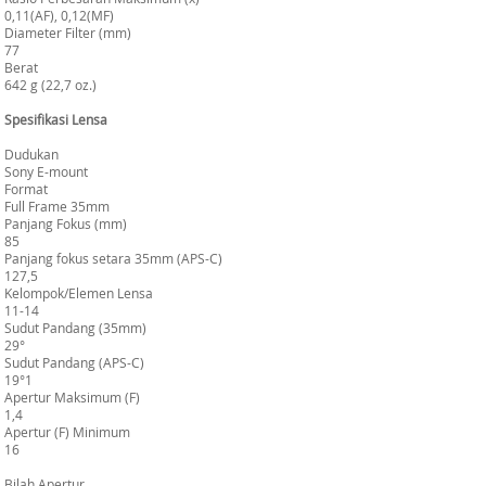
0,11(AF), 0,12(MF)
Diameter Filter (mm)
77
Berat
642 g (22,7 oz.)
Spesifikasi Lensa
Dudukan
Sony E-mount
Format
Full Frame 35mm
Panjang Fokus (mm)
85
Panjang fokus setara 35mm (APS-C)
127,5
Kelompok/Elemen Lensa
11-14
Sudut Pandang (35mm)
29°
Sudut Pandang (APS-C)
19°1
Apertur Maksimum (F)
1,4
Apertur (F) Minimum
16
Bilah Apertur