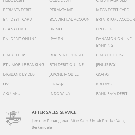
PERMATA DEBIT
PERMATA ME
MEGA DEBIT CARD
BNI DEBIT CARD
BCA VIRTUAL ACCOUNT
BRI VIRTUAL ACCOU
BCA SAKUKU
BRIMO
BRI POINT
BNI DEBIT ONLINE
IPAY BNI
DANAMON ONLINE
BANKING
CIMB CLICKS
REKENING PONSEL
CIMB OCTOPAY
BTN MOBILE BANKING
BTN DEBIT ONLINE
JENIUS PAY
DIGIBANK BY DBS
JAKONE MOBILE
GO-PAY
OVO
LINKAJA
KREDIVO
AKULAKU
INDODANA
BANK RAYA DEBIT
AFTER SALES SERVICE
Jaminan Penanganan After Sales Untuk Produk Yang
Berkendala