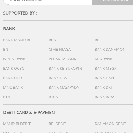
Pegangan: Karbon + karet busa + penutup silikon
Ujung karet PP-10-16mm AV
SUPPORTED BY :
Made in Japan
BANK
Garansi: 1 tahun.
BANK MANDIRI
BCA
BRI
BNI
CIMB NIAGA
BANK DANAMON
PANIN BANK
PERMATA BANK
MAYBANK
BANK OCBC
BANK KB BUKOPIN
BANK MEGA
BANK UOB
BANK DBS
BANK HSBC
MNC BANK
BANK MAYAPADA
BANK DKI
BTN
BTPN
BANK RAYA
DEBIT CARD & E-PAYMENT
MANDIRI DEBIT
BRI DEBIT
DANAMON DEBIT
HSBC DEBIT
OCBC DEBIT
CIMB NIAGA DEBIT