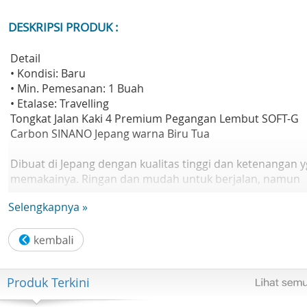
DESKRIPSI PRODUK :
Detail
• Kondisi: Baru
• Min. Pemesanan: 1 Buah
• Etalase: Travelling
Tongkat Jalan Kaki 4 Premium Pegangan Lembut SOFT-G
Carbon SINANO Jepang warna Biru Tua
Dibuat di Jepang dengan kualitas tinggi dan ketenangan y
memakainya. Ringan dan mudah untuk berjalan, namun
memiliki kekuatan dan stabilitas yang tinggi.
Selengkapnya »
Genggaman yang mudah dipegang dan pas di tangan An
Desain penuh gaya dan modis yang mengingatkan pada
Skandinavia tidak hanya membuat jalan-jalan menjadi
menyenangkan, tetapi juga cocok dengan interior rumah
Produk Terkini
Anda.