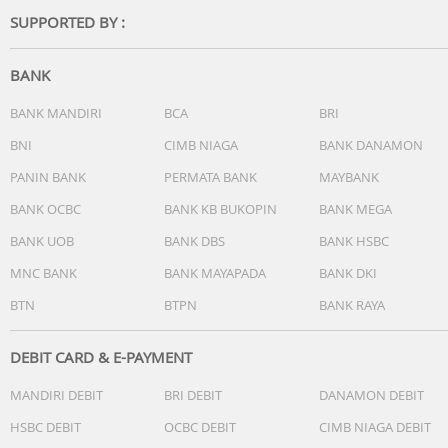
termasuk Jepang, China, Amerika Selatan dan negara2
SUPPORTED BY :
lainnya
Spesifikasi :
BANK
Model: PA-B4T-BK
Teknologi: Power Delivery 3.0
BANK MANDIRI
BCA
BRI
Input: AC 100-240V 50/60Hz 0.8A
BNI
CIMB NIAGA
BANK DANAMON
USB-C1 / C2 Output: 5V 3A=15W / 9V 3A=27W / 12V 3A=3
PANIN BANK
PERMATA BANK
MAYBANK
/ 15V 3A=45W / 20V 2.25A=45W
USB-C1+USB-C2: 25W+20W
BANK OCBC
BANK KB BUKOPIN
BANK MEGA
PPS:3.3-16V/3A=10W-45W
BANK UOB
BANK DBS
BANK HSBC
Max Power Output: 45W Max
Dimensi: 90 x 145 x 35 mm
MNC BANK
BANK MAYAPADA
BANK DKI
Berat: 60g/1.41oz
BTN
BTPN
BANK RAYA
Isi Dalam Box:
1x charger PA-B4T-BK
DEBIT CARD & E-PAYMENT
1x buku manual
MANDIRI DEBIT
BRI DEBIT
DANAMON DEBIT
1x kartu garansi
Others
HSBC DEBIT
OCBC DEBIT
CIMB NIAGA DEBIT