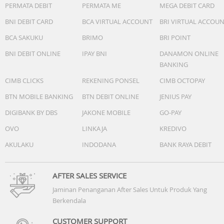
PERMATA DEBIT
PERMATA ME
MEGA DEBIT CARD
BNI DEBIT CARD
BCA VIRTUAL ACCOUNT
BRI VIRTUAL ACCOU
BCA SAKUKU
BRIMO
BRI POINT
BNI DEBIT ONLINE
IPAY BNI
DANAMON ONLINE
BANKING
CIMB CLICKS
REKENING PONSEL
CIMB OCTOPAY
BTN MOBILE BANKING
BTN DEBIT ONLINE
JENIUS PAY
DIGIBANK BY DBS
JAKONE MOBILE
GO-PAY
OVO
LINKAJA
KREDIVO
AKULAKU
INDODANA
BANK RAYA DEBIT
AFTER SALES SERVICE
Jaminan Penanganan After Sales Untuk Produk Yang
Berkendala
CUSTOMER SUPPORT