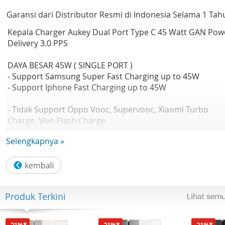
Garansi dari Distributor Resmi di Indonesia Selama 1 Tah
Kepala Charger Aukey Dual Port Type C 45 Watt GAN Pow
Delivery 3.0 PPS
DAYA BESAR 45W ( SINGLE PORT )
- Support Samsung Super Fast Charging up to 45W
- Support Iphone Fast Charging up to 45W
- Tidak Support Oppo Vooc, Supervooc, Xiaomi Turbo
Charge, Vivo Flash Charge
Selengkapnya »
DUAL PORT
Charge 2 perangkat anda secara bersamaan ( USB C1 25
+ USB C2 20W )
- Samsung Super Fast Charging Up To 25W ( USB C1 )
- Iphone & Samsung Fast Charging Up To 20W ( USB C2 )
Produk Terkini
MULTI KOMPATIBEL
Bisa Digunakan di semua jenis perangkat termasuk IOS,
-21%*
-21%*
-21%*