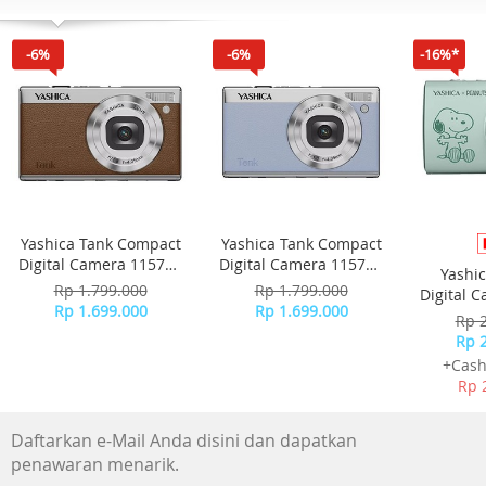
Garansi resmi 1 tahun
-6%
-6%
-16%*
Kaca Mineral
Fungsi : Neobrite
Fitur jam :
- Waktu Dunia
Yashica Tank Compact
Yashica Tank Compact
Digital Camera 115755
Digital Camera 115756
Yashi
- Waktu Mundur
- Brown
- Sky Blue
Rp 1.799.000
Rp 1.799.000
Digital 
Rp 1.699.000
Rp 1.699.000
-
Rp 
- Warna cahaya LED Putih
Rp 
+Cash
- Stopwatch
Rp 
- Alarm/sinyal waktu hitungan jam
Daftarkan e-Mail Anda disini dan dapatkan
penawaran menarik.
- Cahaya : Lampu LED (Super Illuminator) Opsi durasi