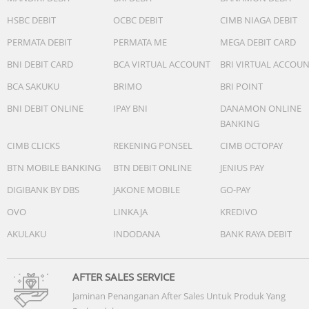
HSBC DEBIT
OCBC DEBIT
CIMB NIAGA DEBIT
PERMATA DEBIT
PERMATA ME
MEGA DEBIT CARD
BNI DEBIT CARD
BCA VIRTUAL ACCOUNT
BRI VIRTUAL ACCOU
BCA SAKUKU
BRIMO
BRI POINT
BNI DEBIT ONLINE
IPAY BNI
DANAMON ONLINE
BANKING
CIMB CLICKS
REKENING PONSEL
CIMB OCTOPAY
BTN MOBILE BANKING
BTN DEBIT ONLINE
JENIUS PAY
DIGIBANK BY DBS
JAKONE MOBILE
GO-PAY
OVO
LINKAJA
KREDIVO
AKULAKU
INDODANA
BANK RAYA DEBIT
AFTER SALES SERVICE
Jaminan Penanganan After Sales Untuk Produk Yang