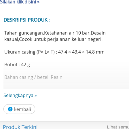
Silakan klik disini »
DESKRIPSI PRODUK :
Tahan guncangan,Ketahanan air 10 bar,Desain
kasual,Cocok untuk perjalanan ke luar negeri.
Ukuran casing (P× L× T) : 47.4 × 43.4 × 14.8 mm
Bobot : 42 g
Bahan casing / bezel: Resin
Tali Jam Tangan Resin
Selengkapnya »
Konstruksi : Tahan Guncangan
Ketahanan air 100 meter
Produk Terkini
Perkiraan masa pakai baterai: 3 tahun pada CR1220