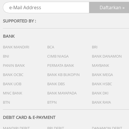
iluminasi (1,5 detik atau 3 detik), berpijar
- Kalender
SUPPORTED BY :
- Akurasi: ±30 detik per bulan
BANK
Fitur lain :
BANK MANDIRI
BCA
BRI
BNI
CIMB NIAGA
BANK DANAMON
- Format 12/24 jam
PANIN BANK
PERMATA BANK
MAYBANK
- Analog: 2 jarum (jam, menit (jarum bergerak setiap 20
BANK OCBC
BANK KB BUKOPIN
BANK MEGA
detik))
BANK UOB
BANK DBS
BANK HSBC
- Digital: Jam, menit, detik, pm, bulan, tanggal, hari
MNC BANK
BANK MAYAPADA
BANK DKI
BTN
BTPN
BANK RAYA
DEBIT CARD & E-PAYMENT
MANDIRI DEBIT
BRI DEBIT
DANAMON DEBIT