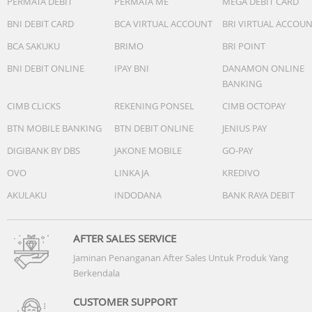
PERMATA DEBIT
PERMATA ME
MEGA DEBIT CARD
BNI DEBIT CARD
BCA VIRTUAL ACCOUNT
BRI VIRTUAL ACCOU
BCA SAKUKU
BRIMO
BRI POINT
BNI DEBIT ONLINE
IPAY BNI
DANAMON ONLINE
BANKING
CIMB CLICKS
REKENING PONSEL
CIMB OCTOPAY
BTN MOBILE BANKING
BTN DEBIT ONLINE
JENIUS PAY
DIGIBANK BY DBS
JAKONE MOBILE
GO-PAY
OVO
LINKAJA
KREDIVO
AKULAKU
INDODANA
BANK RAYA DEBIT
AFTER SALES SERVICE
Jaminan Penanganan After Sales Untuk Produk Yang
Berkendala
CUSTOMER SUPPORT