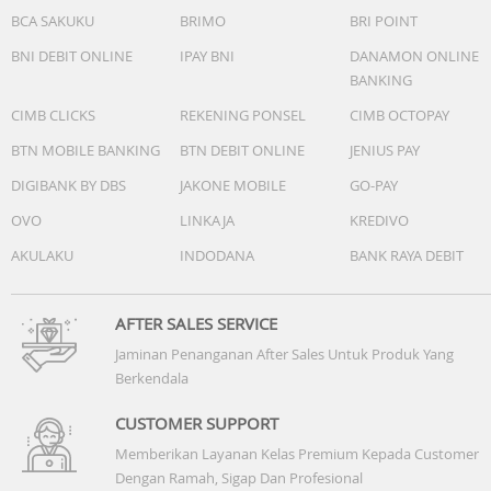
BCA SAKUKU
BRIMO
BRI POINT
BNI DEBIT ONLINE
IPAY BNI
DANAMON ONLINE
BANKING
CIMB CLICKS
REKENING PONSEL
CIMB OCTOPAY
BTN MOBILE BANKING
BTN DEBIT ONLINE
JENIUS PAY
DIGIBANK BY DBS
JAKONE MOBILE
GO-PAY
OVO
LINKAJA
KREDIVO
AKULAKU
INDODANA
BANK RAYA DEBIT
AFTER SALES SERVICE
Jaminan Penanganan After Sales Untuk Produk Yang
Berkendala
CUSTOMER SUPPORT
Memberikan Layanan Kelas Premium Kepada Customer
Dengan Ramah, Sigap Dan Profesional