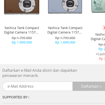
Yashica Tank Compact
Yashica Tank Compact
Digital Camera 115755
Digital Camera 115756
Yashi
- Brown
- Sky Blue
Rp 1.799.000
Rp 1.799.000
Digital 
Rp 1.699.000
Rp 1.699.000
-
Rp 
Rp 
+Cash
Rp 
Daftarkan e-Mail Anda disini dan dapatkan
penawaran menarik.
SUPPORTED BY :