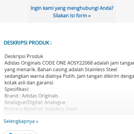
Ingin kami yang menghubungi Anda?
Silakan isi form »
DESKRIPSI PRODUK :
Deskripsi Produk
Adidas Originals CODE ONE AOSY22068 adalah jam tanga
yang menarik. Bahan casing adalah Stainless Steel
sedangkan warna dialnya Putih. Jam tangan dikirim deng
kotak asli dan garansi
Spesifikasi:
Brand : Adidas Originals
Analogue/Digital: Analogue
Primary Material: Stainless Steel
Case width approx.: 35.00mm
Selengkapnya »
Dial Colour: White
Model Name: CODE ONE