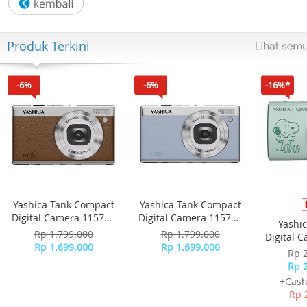
Movement: Quartz
Strap colour: Green
Strap Type: Rubber Strap
Produk Terkini
BARCODE: 840190028398
Garansi resmi 1 tahun
Kelengkapan paket: 1 x jam tangan, 1 x box original adida
-6%
-6%
-16%*
1 x kartu garansi
Yashica Tank Compact
Yashica Tank Compact
Digital Camera 115755
Digital Camera 115756
Yashi
- Brown
- Sky Blue
Rp 1.799.000
Rp 1.799.000
Digital 
Rp 1.699.000
Rp 1.699.000
-
Rp 
Rp 
+Cash
Rp 