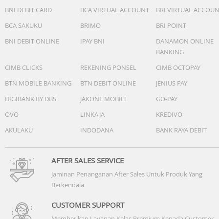
BNI DEBIT CARD
BCA VIRTUAL ACCOUNT
BRI VIRTUAL ACCOU
BCA SAKUKU
BRIMO
BRI POINT
BNI DEBIT ONLINE
IPAY BNI
DANAMON ONLINE
BANKING
CIMB CLICKS
REKENING PONSEL
CIMB OCTOPAY
BTN MOBILE BANKING
BTN DEBIT ONLINE
JENIUS PAY
DIGIBANK BY DBS
JAKONE MOBILE
GO-PAY
OVO
LINKAJA
KREDIVO
AKULAKU
INDODANA
BANK RAYA DEBIT
AFTER SALES SERVICE
Jaminan Penanganan After Sales Untuk Produk Yang
Berkendala
CUSTOMER SUPPORT
Memberikan Layanan Kelas Premium Kepada Customer