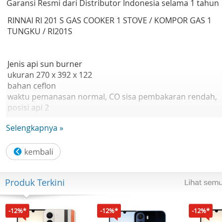
Garansi Resmi dari Distributor Indonesia selama 1 tahun
RINNAI RI 201 S GAS COOKER 1 STOVE / KOMPOR GAS 1
TUNGKU / RI201S
Jenis api sun burner
ukuran 270 x 392 x 122
bahan ceflon
waktu pemanasan normal, CO sisa pembakaran rendah,
posisi api 2
konsumsi gas 1,9 kw
Selengkapnya »
Produk Terkini
-12%*
-12%*
-12%*