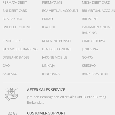
PERMATA DEBIT
PERMATA ME
MEGA DEBIT CARD
BNI DEBIT CARD
BCA VIRTUAL ACCOUNT
BRI VIRTUAL ACCOU
BCA SAKUKU
BRIMO
BRI POINT
BNI DEBIT ONLINE
IPAY BNI
DANAMON ONLINE
BANKING
CIMB CLICKS
REKENING PONSEL
CIMB OCTOPAY
BTN MOBILE BANKING
BTN DEBIT ONLINE
JENIUS PAY
DIGIBANK BY DBS
JAKONE MOBILE
GO-PAY
OVO
LINKAJA
KREDIVO
AKULAKU
INDODANA
BANK RAYA DEBIT
AFTER SALES SERVICE
Jaminan Penanganan After Sales Untuk Produk Yang
Berkendala
CUSTOMER SUPPORT