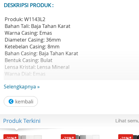
DESKRIPSI PRODUK :
Produk: W1143L2
Bahan Tali: Baja Tahan Karat
Warna Casing: Emas
Diameter Casing: 36mm
Ketebelan Casing: 8mm
Bahan Casing: Baja Tahan Karat
Bentuk Casing: Bulat
Lensa Kristal: Lensa Mineral
Warna Dial: Emas
Warna Tali: Emas
Selengkapnya »
Ketahanan Air: 30m
Garansi Resmi Guess 1 Tahun
Kelengkapan Paket :
- Free Box
- Jam Tangan
Produk Terkini
- Kartu Garansi Resmi
- Buku Manual
-21%*
-21%*
-21%*