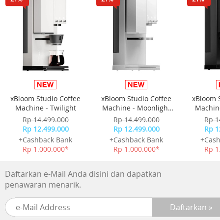
xBloom Studio Coffee
xBloom Studio Coffee
xBloom 
Machine - Twilight
Machine - Moonlight
Machine
White
Rp 14.499.000
Rp 14.499.000
Rp 1
Rp 12.499.000
Rp 12.499.000
Rp 1
+Cashback Bank
+Cashback Bank
+Cash
Rp 1.000.000*
Rp 1.000.000*
Rp 1
Daftarkan e-Mail Anda disini dan dapatkan
penawaran menarik.