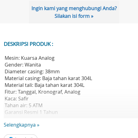
Ingin kami yang menghubungi Anda?
Silakan isi form »
DESKRIPSI PRODUK :
Mesin: Kuarsa Analog
Gender: Wanita
Diameter casing: 38mm
Material casing: Baja tahan karat 304L
Material tali: Baja tahan karat 304L
Fitur: Tanggal, Kronograf, Analog
Kaca: Safir
Tahan air: 5 ATM
Garansi Resmi 1 Tahun
Kelengkapan : Box, Jam Tangan, Kartu Garansi, Buku
Selengkapnya »
Manual