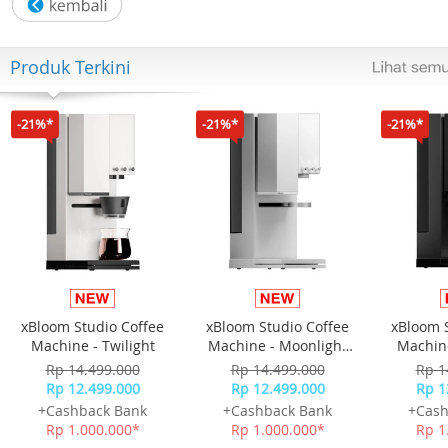
Produk Terkini
-21%*
-21%*
-21%*
xBloom Studio Coffee
xBloom Studio Coffee
xBloom 
Machine - Twilight
Machine - Moonlight
Machine
White
Rp 14.499.000
Rp 14.499.000
Rp 1
Rp 12.499.000
Rp 12.499.000
Rp 1
+Cashback Bank
+Cashback Bank
+Cash
Rp 1.000.000*
Rp 1.000.000*
Rp 1