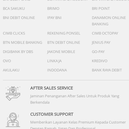
BCA SAKUKU
BRIMO
BRI POINT
BNI DEBIT ONLINE
IPAY BNI
DANAMON ONLINE
BANKING
CIMB CLICKS
REKENING PONSEL
CIMB OCTOPAY
BTN MOBILE BANKING
BTN DEBIT ONLINE
JENIUS PAY
DIGIBANK BY DBS
JAKONE MOBILE
GO-PAY
OVO
LINKAJA
KREDIVO
AKULAKU
INDODANA
BANK RAYA DEBIT
AFTER SALES SERVICE
Jaminan Penanganan After Sales Untuk Produk Yang
Berkendala
CUSTOMER SUPPORT
Memberikan Layanan Kelas Premium Kepada Customer
Dengan Ramah, Sigap Dan Profesional