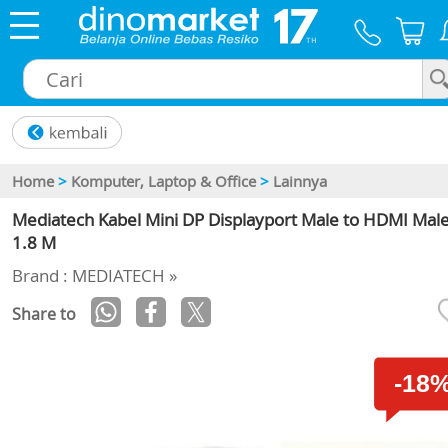
×
Home
>
Komputer, Laptop & Office
>
Lainnya
Mediatech Kabel Mini DP Displayport Male to HDMI Mal
1.8 M
Brand : MEDIATECH »
Share to
-18