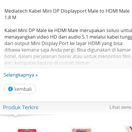
Mediatech Kabel Mini DP Displayport Male to HDMI Male
1.8 M
Kabel Mini DP Male ke HDMI Male merupakan solusi untu
menayangkan video HD dan audio 5.1 melalui kabel tungg
dari output Mini Display Port ke layar HDMI yang bisa
dibawa kemana saja Anda pergi. Bisa digunakan di kamar
hotel, dalam perjalanan bisnis atau untuk menonton film
dari komputer/laptop di rumah teman.
Selengkapnya »
Audio support kompatibel dengan MacBook, MacBook Pr
iMac 21.5/27 inch, MacBook Air 11/13 inci, Mac Mini dan
Mac Pro
Produk Terkini