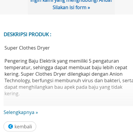
Ingin kami yang menghubungi Anda?
Silakan isi form »
DESKRIPSI PRODUK :
Super Clothes Dryer
Pengering Baju Elektrik yang memiliki 5 pengaturan
temperatur, sehingga dapat membuat baju lebih cepat
kering. Super Clothes Dryer dilengkapi dengan Anion
Technology, berfungsi membunuh virus dan bakteri, sert
dapat menghilangkan bau apek pada baju yang tidak
kering.
1. Anion Technology : Menghilangkan bau apek pada baju
Selengkapnya »
yang tidak kering.
2. Kill Germ Technology : Dapat membunuh kuman, virus,
dan bakteri.
3. 5 Timing Mode : (300, 600, 900, 1200, 1800)