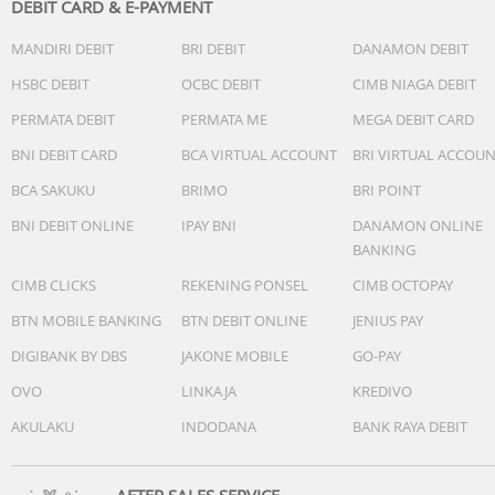
DEBIT CARD & E-PAYMENT
MANDIRI DEBIT
BRI DEBIT
DANAMON DEBIT
HSBC DEBIT
OCBC DEBIT
CIMB NIAGA DEBIT
PERMATA DEBIT
PERMATA ME
MEGA DEBIT CARD
BNI DEBIT CARD
BCA VIRTUAL ACCOUNT
BRI VIRTUAL ACCOU
BCA SAKUKU
BRIMO
BRI POINT
BNI DEBIT ONLINE
IPAY BNI
DANAMON ONLINE
BANKING
CIMB CLICKS
REKENING PONSEL
CIMB OCTOPAY
BTN MOBILE BANKING
BTN DEBIT ONLINE
JENIUS PAY
DIGIBANK BY DBS
JAKONE MOBILE
GO-PAY
OVO
LINKAJA
KREDIVO
AKULAKU
INDODANA
BANK RAYA DEBIT
AFTER SALES SERVICE