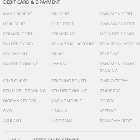
• Dimension : 670 x 250 x 110 mm
DEBIT CARD & E-PAYMENT
MANDIRI DEBIT
BRI DEBIT
DANAMON DEBIT
HSBC DEBIT
OCBC DEBIT
CIMB NIAGA DEBIT
PERMATA DEBIT
PERMATA ME
MEGA DEBIT CARD
BNI DEBIT CARD
BCA VIRTUAL ACCOUNT
BRI VIRTUAL ACCOU
BCA SAKUKU
BRIMO
BRI POINT
BNI DEBIT ONLINE
IPAY BNI
DANAMON ONLINE
BANKING
CIMB CLICKS
REKENING PONSEL
CIMB OCTOPAY
BTN MOBILE BANKING
BTN DEBIT ONLINE
JENIUS PAY
DIGIBANK BY DBS
JAKONE MOBILE
GO-PAY
OVO
LINKAJA
KREDIVO
AKULAKU
INDODANA
BANK RAYA DEBIT
AFTER SALES SERVICE