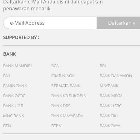
Daftarkan e-Mail Anda disini dan dapatkan
penawaran menarik.
- PFOA Free (logo)
Produk aman digunakan dan bebas dari bahan kimia
berbahaya
SUPPORTED BY :
- Safety and Sanitery
Aman dan bersih untuk digunakan.
BANK
- Easy To Clean
Sangat mudah dibersihkan.
BANK MANDIRI
BCA
BRI
BNI
CIMB NIAGA
BANK DANAMON
- Didalam Box:
PANIN BANK
PERMATA BANK
MAYBANK
1 unit Grill Pan, 2 unit Glass Kettle
BANK OCBC
BANK KB BUKOPIN
BANK MEGA
BANK UOB
BANK DBS
BANK HSBC
Spesifikasi :
• Voltage : 220
MNC BANK
BANK MAYAPADA
BANK DKI
• Power : 900 (Grill?) +500 Watt (Hotpot?)
BTN
BTPN
BANK RAYA
• Colour : Black*
• Hot Pot Dimension : 260 x 260 mm