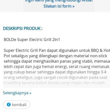
Ingin kami yang menghubungi Anda?
Silakan isi form »
DESKRIPSI PRODUK :
BOLDe Super Electric Grill 2In1
Super Electric Grill Pan dapat digunakan untuk BBQ & Ho
Pot sekaligus yang dilengkapi dengan material non-stick
sehingga dapat menghasilkan panas yang stabil, memasa
lebih cepat dan juga hemat energi, serat ruang memasak
yang cukup besar sehingga dapat digunakan hingga 3-4
orang sekaligus, juga sangat cocok digunakan pada saat
travelling karena bobot benda yang ringan dan mudah
dibersihkan setelah penggunaan.
Selengkapnya »
- Hot Pot & Barbeque Function (Logo)
Super Electric Grill Pan dapat digunakan untuk 2 kombina
memasak yaitu BBQ & Hot Pot dalam sekali masak.