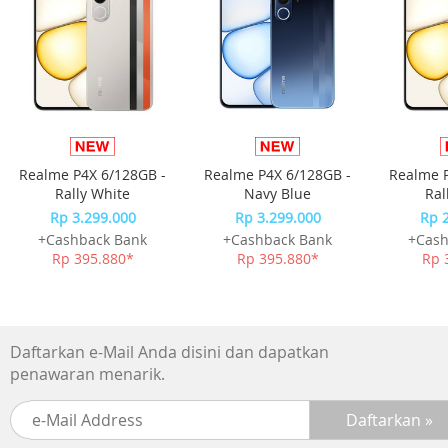
Smooth fabric
Struktur kain yang halus membuat mouse dapat bergera
lebih cepat
More reliable
garis pada bagian bawah membautnya kuat dan anti
slip,menjamin mouse dapat bekerja dengan benar
Realme P4X 6/128GB -
Realme P4X 6/128GB -
Realme P
Spesifikasi
Rally White
Navy Blue
Ral
- Material : Rubber
Rp 3.299.000
Rp 3.299.000
Rp 
- Feature : Easy to Clean,Non toxic,soft; laser edge-
+Cashback Bank
+Cashback Bank
+Cash
cutting,durable
Rp 395.880*
Rp 395.880*
Rp 
- Dimension : 300 x 250 x 5mm
Daftarkan e-Mail Anda disini dan dapatkan
penawaran menarik.