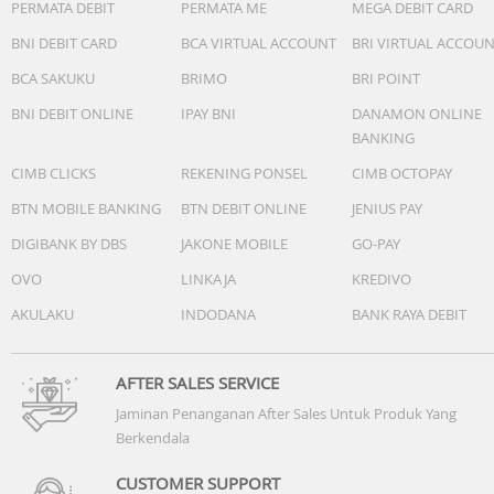
PERMATA DEBIT
PERMATA ME
MEGA DEBIT CARD
BNI DEBIT CARD
BCA VIRTUAL ACCOUNT
BRI VIRTUAL ACCOU
BCA SAKUKU
BRIMO
BRI POINT
BNI DEBIT ONLINE
IPAY BNI
DANAMON ONLINE
BANKING
CIMB CLICKS
REKENING PONSEL
CIMB OCTOPAY
BTN MOBILE BANKING
BTN DEBIT ONLINE
JENIUS PAY
DIGIBANK BY DBS
JAKONE MOBILE
GO-PAY
OVO
LINKAJA
KREDIVO
AKULAKU
INDODANA
BANK RAYA DEBIT
AFTER SALES SERVICE
Jaminan Penanganan After Sales Untuk Produk Yang
Berkendala
CUSTOMER SUPPORT