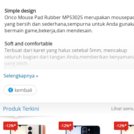
Simple design
Orico Mouse Pad Rubber MPS3025 merupakan mousepa
yang bersih dan sederhana,sempurna untuk Anda gunak
bermain game,bekerja,dan mendesain.
Soft and comfortable
Terbuat dari karet yang halus setebal 5mm, mencakup
seluruh bagian dari tangan Anda,memberikan kenyaman
yang lebih.
Selengkapnya »
Enough dimension
Dengan dimensi 300 x 250mm membuat Anda dapat
memainkan mouse Anda dengan lebih leluasa
Accurate location
Produk Terkini
Material berkualitas tingga yang mudah dibersihkan,lokas
yang akurat memberikan Anda pengalaman menggunak
mouse yang luarbiasa
-12%*
-12%*
-12%*