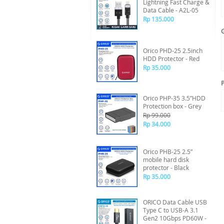
Lightning Fast Charge &
Data Cable - A2L-05
Rp 135.000
Orico PHD-25 2.5inch
HDD Protector - Red
Rp 35.000
P
Orico PHP-35 3.5”HDD
Protection box - Grey
Rp 99.000
Rp 34.000
Orico PHB-25 2.5”
mobile hard disk
protector - Black
Rp 35.000
ORICO Data Cable USB
Type C to USB-A 3.1
Gen2 10Gbps PD60W -