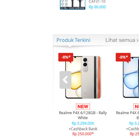
CAF31-10
Rp 96.000
Produk Terkini
-8%*
-8%*
Realme P4X 6/128GB - Rally
Realme P4X 
White
B
Rp 3.299.000
Rp 3.
+Cashback Bank
+Cashb
Rp 250.000*
Rp 2