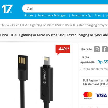
iPhone
|
Smartphone Terjangkau
|
Smartphone 5g
|
fLazz
|
i
iphone 13
|
Iphone 14
|
Samsung Note
tphone
>
Orico LTE-10 Lightning or Micro USB to USB2.0 Faster Charging or Sync 
Orico LTE-10 Lightning or Micro USB to USB2.0 Faster Charging or Sync Cable
-44%*
Share to
Harga
Rp 5
Rp 99.000
(Harga sudah terma
Full Payment
untuk
Mastercard
,
JCB
, 