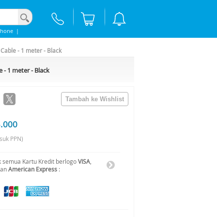
phone
|
Cable - 1 meter - Black
 - 1 meter - Black
5.000
suk PPN)
 semua Kartu Kredit berlogo
VISA
,
dan
American Express
: