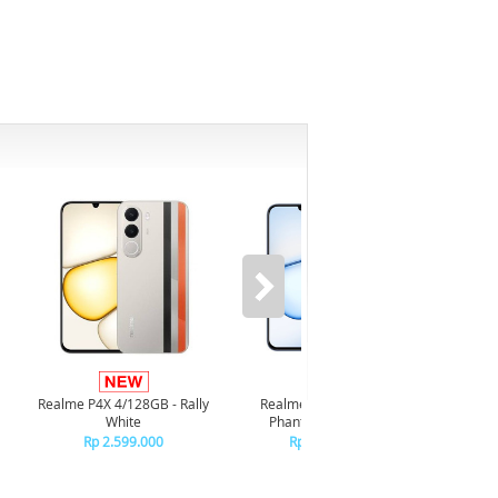
Infi
4/128GB
Realme P4X 4/128GB - Rally
Realme P4X 4/128GB -
White
Phantom Navy Blue
Rp 2.599.000
Rp 2.599.000