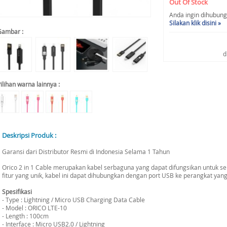
Out Of Stock
Anda ingin dihubungi 
Silakan klik disini »
Gambar :
d
ilihan warna lainnya :
Deskripsi Produk :
Garansi dari Distributor Resmi di Indonesia Selama 1 Tahun
Orico 2 in 1 Cable merupakan kabel serbaguna yang dapat difungsikan untuk s
fitur yang unik, kabel ini dapat dihubungkan dengan port USB ke perangkat ya
Spesifikasi
- Type : Lightning / Micro USB Charging Data Cable
- Model : ORICO LTE-10
- Length : 100cm
- Interface : Micro USB2.0 / Lightning