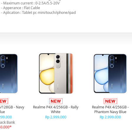
- Maximum current : 0-2.5A/5.5-20V
- Apperance : Flat Cable
- Aplication : Tablet pc mini/touch/iphone/ipad
6/128GB - Navy
Realme P4X 4/256GB - Rally
Realme P4X 4/256GB -
lue
White
Phantom Navy Blue
299.000
Rp 2.999.000
Rp 2.999.000
ack Bank
50.000*