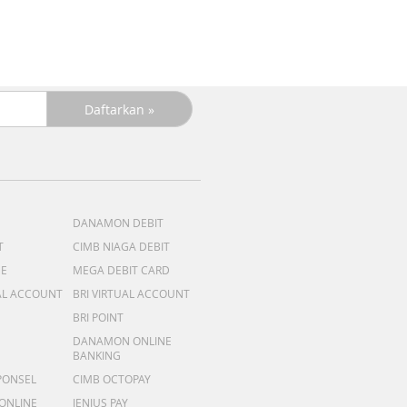
DANAMON DEBIT
T
CIMB NIAGA DEBIT
ME
MEGA DEBIT CARD
AL ACCOUNT
BRI VIRTUAL ACCOUNT
BRI POINT
DANAMON ONLINE
BANKING
PONSEL
CIMB OCTOPAY
 ONLINE
JENIUS PAY