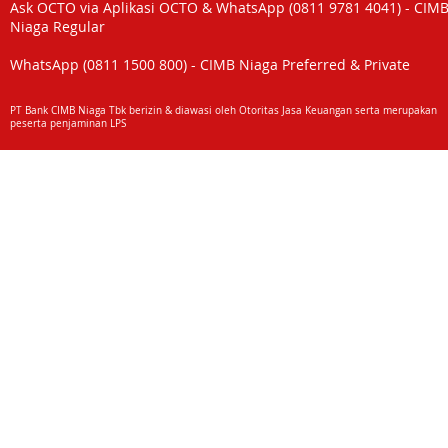
Ask OCTO via Aplikasi OCTO & WhatsApp (0811 9781 4041) - CIM
Niaga Regular
WhatsApp (0811 1500 800) - CIMB Niaga Preferred & Private
PT Bank CIMB Niaga Tbk berizin & diawasi oleh Otoritas Jasa Keuangan serta merupakan
peserta penjaminan LPS