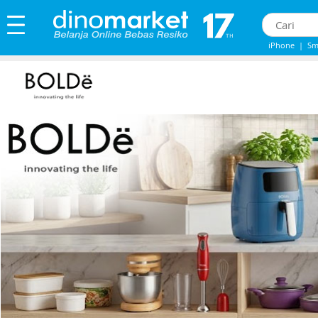
iPhone
|
Sm
iPhone 13
|