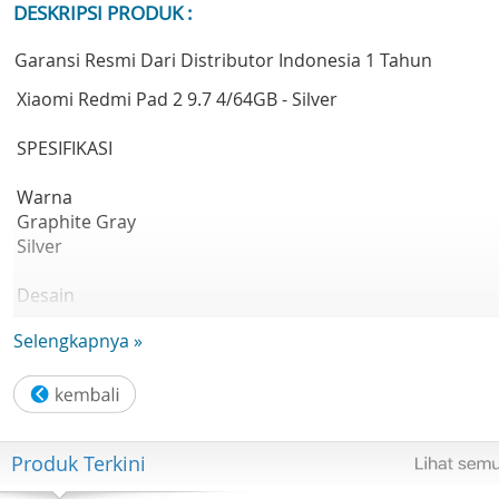
DESKRIPSI PRODUK :
Garansi Resmi Dari Distributor Indonesia 1 Tahun
Xiaomi Redmi Pad 2 9.7 4/64GB - Silver
SPESIFIKASI
Warna
Graphite Gray
Silver
Desain
Graphite Gray | Silver
Selengkapnya »
Tinggi: 226,51 mm
Lebar: 147,97 mm
Tebal: 7,4 mm
Bobot: 406 g
Rasio layar terhadap bodi: 84,70%
Produk Terkini
*Data diuji oleh Xiaomi Internal Labs, hasil aktual mungki
berbeda.