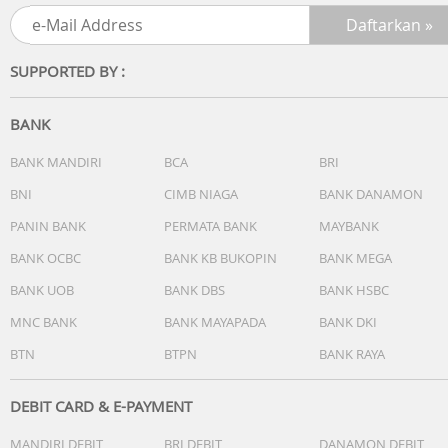
Performa
Snapdragon 6s 4G Gen 2 Mobile Platform
SUPPORTED BY :
Proses manufaktur 6 nm
CPU: 8-core
GPU: Adreno 610
BANK
Penyimpanan & RAM
BANK MANDIRI
BCA
BRI
4 GB + 64 GB, 4 GB + 128 GB
BNI
CIMB NIAGA
BANK DANAMON
LPDDR4X + UFS 2.2
*Kapasitas penyimpanan dan RAM yang tersedia lebih kec
PANIN BANK
PERMATA BANK
MAYBANK
daripada total memori karena sistem operasi dan
BANK OCBC
BANK KB BUKOPIN
BANK MEGA
perangkat lunak yang sudah terinstal di perangkat.
BANK UOB
BANK DBS
BANK HSBC
Kamera
MNC BANK
BANK MAYAPADA
BANK DKI
Kamera belakang 8 MP
BTN
BTPN
BANK RAYA
f/2.0, ukuran piksel 1,12µm
Perekaman video kamera belakang
1080P 1920 x 1080 30 fps
DEBIT CARD & E-PAYMENT
720P 1280 x 720 30 fps
MANDIRI DEBIT
BRI DEBIT
DANAMON DEBIT