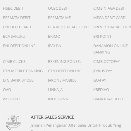
Kamera depan 5 MP
HSBC DEBIT
OCBC DEBIT
CIMB NIAGA DEBIT
f/2.2, ukuran piksel 1,12µm
PERMATA DEBIT
PERMATA ME
MEGA DEBIT CARD
Perekaman video kamera depan
1080P 1920 x 1080 30 fps
BNI DEBIT CARD
BCA VIRTUAL ACCOUNT
BRI VIRTUAL ACCOU
720P 1280 x 720 30 fps
BCA SAKUKU
BRIMO
BRI POINT
Baterai & Pengisian Daya
BNI DEBIT ONLINE
IPAY BNI
DANAMON ONLINE
7600 mAh (typ)
BANKING
Pengisian daya cepat 18 W (15 W di dalam kotak)
CIMB CLICKS
REKENING PONSEL
CIMB OCTOPAY
USB Type-C
BTN MOBILE BANKING
BTN DEBIT ONLINE
JENIUS PAY
Keamanan
DIGIBANK BY DBS
JAKONE MOBILE
GO-PAY
AI Face Unlock
OVO
LINKAJA
KREDIVO
Konektivitas
AKULAKU
INDODANA
BANK RAYA DEBIT
Kemampuan Wi-Fi 5
*Kemampuan Wi-Fi 5 dapat bervariasi tergantung pada
ketersediaan regional dan dukungan jaringan setempat.
AFTER SALES SERVICE
*Konektivitas Wi-Fi (termasuk pita frekuensi Wi-Fi, standa
Jaminan Penanganan After Sales Untuk Produk Yang
Wi-Fi, dan fitur lain sebagaimana diatur dalam spesifikasi