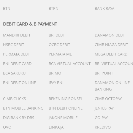
ditunjukkan sebagai salah satu dari lima level.
BTN
BTPN
BANK RAYA
- Format 12/24 jam
- Penunjuk waktu standar:Jam, menit, detik, pm, bulan,
tanggal, hari
DEBIT CARD & E-PAYMENT
Garansi Resmi 1 Tahun
MANDIRI DEBIT
BRI DEBIT
DANAMON DEBIT
Include Box, Jam Tangan, Kartu Garansi, Manual
HSBC DEBIT
OCBC DEBIT
CIMB NIAGA DEBIT
PERMATA DEBIT
PERMATA ME
MEGA DEBIT CARD
BNI DEBIT CARD
BCA VIRTUAL ACCOUNT
BRI VIRTUAL ACCOU
BCA SAKUKU
BRIMO
BRI POINT
BNI DEBIT ONLINE
IPAY BNI
DANAMON ONLINE
BANKING
CIMB CLICKS
REKENING PONSEL
CIMB OCTOPAY
BTN MOBILE BANKING
BTN DEBIT ONLINE
JENIUS PAY
DIGIBANK BY DBS
JAKONE MOBILE
GO-PAY
OVO
LINKAJA
KREDIVO