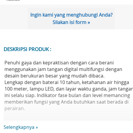
Ingin kami yang menghubungi Anda?
Silakan isi form »
DESKRIPSI PRODUK :
Penuhi gaya dan kepraktisan dengan cara berani
menggunakan jam tangan digital multifungsi dengan
desain berukuran besar yang mudah dibaca.
Lengkap dengan baterai 10 tahun, ketahanan air hingga
100 meter, lampu LED, dan layar waktu ganda, jam tanga
ini selalu siap. Indikator fase bulan dan level memancing
memberikan fungsi yang Anda butuhkan saat berada di
perairan.
Ukuran casing (P× L× T): 54.5 × 50.1 × 16.8 mm
Selengkapnya »
Bobot: 58 g