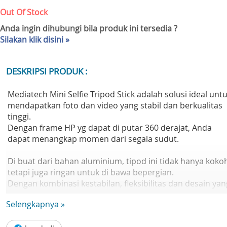
Out Of Stock
Anda ingin dihubungi bila produk ini tersedia ?
Silakan klik disini »
DESKRIPSI PRODUK :
Mediatech Mini Selfie Tripod Stick adalah solusi ideal unt
mendapatkan foto dan video yang stabil dan berkualitas
tinggi.
Dengan frame HP yg dapat di putar 360 derajat, Anda
dapat menangkap momen dari segala sudut.
Di buat dari bahan aluminium, tipod ini tidak hanya koko
tetapi juga ringan untuk di bawa bepergian.
Dengan kombinasi kestabilan, fleksibilitas dan desain yan
ringkas, ini adalah teman sempurna bagi penggna ponsel
Selengkapnya »
pintar yang ingin meningkatkan kualitas foto mereka.