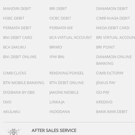
MANDIRI DEBIT
BRI DEBIT
DANAMON DEBIT
HSBC DEBIT
OCBC DEBIT
CIMB NIAGA DEBIT
PERMATA DEBIT
PERMATA ME
MEGA DEBIT CARD
BNI DEBIT CARD
BCA VIRTUAL ACCOUNT
BRI VIRTUAL ACCOU
BCA SAKUKU
BRIMO
BRI POINT
BNI DEBIT ONLINE
IPAY BNI
DANAMON ONLINE
BANKING
CIMB CLICKS
REKENING PONSEL
CIMB OCTOPAY
BTN MOBILE BANKING
BTN DEBIT ONLINE
JENIUS PAY
DIGIBANK BY DBS
JAKONE MOBILE
GO-PAY
OVO
LINKAJA
KREDIVO
AKULAKU
INDODANA
BANK RAYA DEBIT
AFTER SALES SERVICE