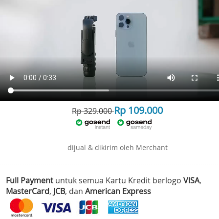
Rp 109.000
Rp 329.000
dijual & dikirim oleh Merchant
Full Payment
untuk semua Kartu Kredit berlogo
VISA
,
MasterCard
,
JCB
, dan
American Express