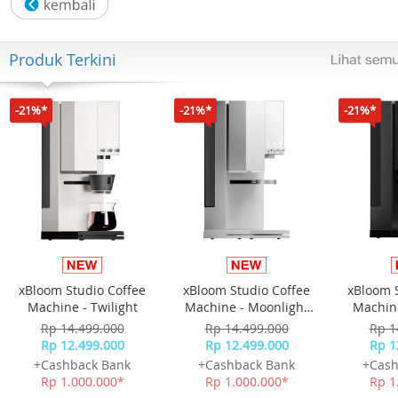
Band Width: 32 mm X 20 mm
Glass: Sapphire
Produk Terkini
Water Resistant: 5 ATM
-21%*
-21%*
-21%*
Weight: 97gr
Include :Box, Jam Tangan, Kartu Garansi, Manual
xBloom Studio Coffee
xBloom Studio Coffee
xBloom 
Machine - Twilight
Machine - Moonlight
Machine
White
Rp 14.499.000
Rp 14.499.000
Rp 1
Rp 12.499.000
Rp 12.499.000
Rp 1
+Cashback Bank
+Cashback Bank
+Cash
Rp 1.000.000*
Rp 1.000.000*
Rp 1