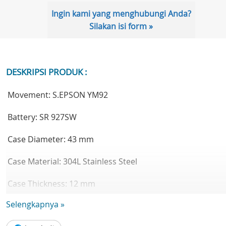
Ingin kami yang menghubungi Anda?
Silakan isi form »
DESKRIPSI PRODUK :
Movement: S.EPSON YM92
Battery: SR 927SW
Case Diameter: 43 mm
Case Material: 304L Stainless Steel
Case Thickness: 12 mm
Selengkapnya »
Band Material: Silicone