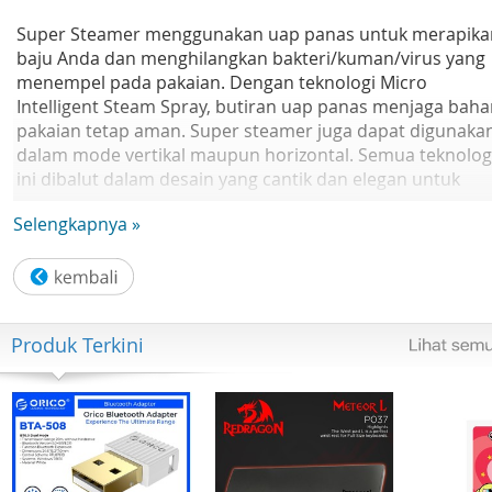
Super Steamer menggunakan uap panas untuk merapika
baju Anda dan menghilangkan bakteri/kuman/virus yang
menempel pada pakaian. Dengan teknologi Micro
Intelligent Steam Spray, butiran uap panas menjaga bah
pakaian tetap aman. Super steamer juga dapat digunaka
dalam mode vertikal maupun horizontal. Semua teknolog
ini dibalut dalam desain yang cantik dan elegan untuk
menambah estetika rumah anda.
Selengkapnya »
Steamer/Iron Mode
Smart Steamer dapat digunakan dengan berbagai sudut,
secara vertical (steamer mode) atau horizontal (iron mod
Produk Terkini
Micro Intelligent Steam Spray
Dilengkapi dengan teknologi steaming pintar yang
menghasilkan butiran air mikro dengan jumlah yang
konstan untuk memastikan bahan pakaian tetap aman d
terjaga.