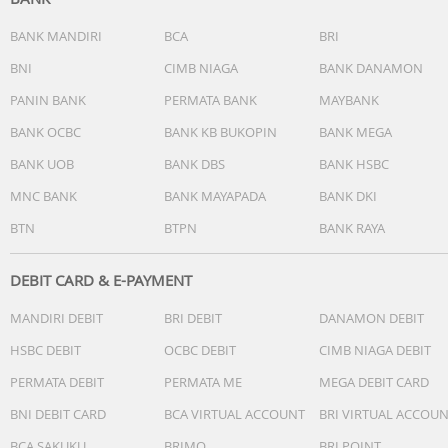
Long Safety Cord
Dilengkapi dengan kabel 2 meter untuk memudahkan
BANK MANDIRI
BCA
BRI
pengguna memakai Smart Steamer.
BNI
CIMB NIAGA
BANK DANAMON
PANIN BANK
PERMATA BANK
MAYBANK
Fit for all Fabric
Smart Steamer cocok untuk segala jenis bahan pakaian.
BANK OCBC
BANK KB BUKOPIN
BANK MEGA
BANK UOB
BANK DBS
BANK HSBC
PFOA Free
Produk aman digunakan dan bebas dari bahan kimia
MNC BANK
BANK MAYAPADA
BANK DKI
berbahaya
BTN
BTPN
BANK RAYA
Include in the box:
1pcs Steamer, 1pcs Measuring Cup, 1pcs power cord cab
DEBIT CARD & E-PAYMENT
MANDIRI DEBIT
BRI DEBIT
DANAMON DEBIT
Spesifikasi :
Voltage : 220V
HSBC DEBIT
OCBC DEBIT
CIMB NIAGA DEBIT
Power :824 Watt
PERMATA DEBIT
PERMATA ME
MEGA DEBIT CARD
Capacity : 105ml
Heat up duration: 25s
BNI DEBIT CARD
BCA VIRTUAL ACCOUNT
BRI VIRTUAL ACCOU
Temperature : 980c
BCA SAKUKU
BRIMO
BRI POINT