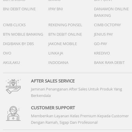
Colour : *
Dimension: 96 x 95 x 258mm
BNI DEBIT ONLINE
IPAY BNI
DANAMON ONLINE
BANKING
CIMB CLICKS
REKENING PONSEL
CIMB OCTOPAY
BTN MOBILE BANKING
BTN DEBIT ONLINE
JENIUS PAY
DIGIBANK BY DBS
JAKONE MOBILE
GO-PAY
OVO
LINKAJA
KREDIVO
AKULAKU
INDODANA
BANK RAYA DEBIT
AFTER SALES SERVICE
Jaminan Penanganan After Sales Untuk Produk Yang
Berkendala
CUSTOMER SUPPORT
Memberikan Layanan Kelas Premium Kepada Customer
Dengan Ramah, Sigap Dan Profesional