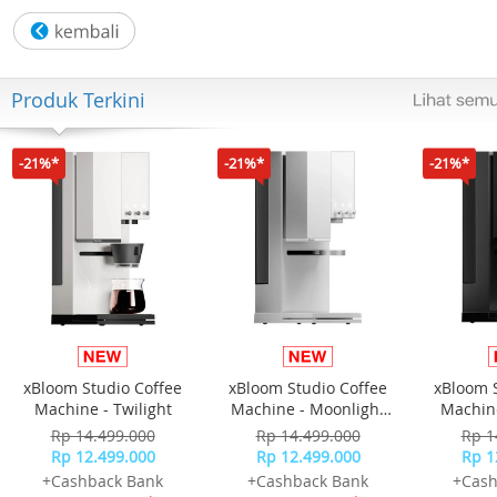
Produk Terkini
-21%*
-21%*
-21%*
xBloom Studio Coffee
xBloom Studio Coffee
xBloom 
Machine - Twilight
Machine - Moonlight
Machine
White
Rp 14.499.000
Rp 14.499.000
Rp 1
Rp 12.499.000
Rp 12.499.000
Rp 1
+Cashback Bank
+Cashback Bank
+Cash