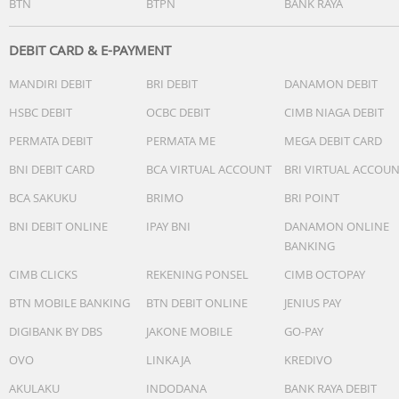
BTN
BTPN
BANK RAYA
DEBIT CARD & E-PAYMENT
MANDIRI DEBIT
BRI DEBIT
DANAMON DEBIT
HSBC DEBIT
OCBC DEBIT
CIMB NIAGA DEBIT
PERMATA DEBIT
PERMATA ME
MEGA DEBIT CARD
BNI DEBIT CARD
BCA VIRTUAL ACCOUNT
BRI VIRTUAL ACCOU
BCA SAKUKU
BRIMO
BRI POINT
BNI DEBIT ONLINE
IPAY BNI
DANAMON ONLINE
BANKING
CIMB CLICKS
REKENING PONSEL
CIMB OCTOPAY
BTN MOBILE BANKING
BTN DEBIT ONLINE
JENIUS PAY
DIGIBANK BY DBS
JAKONE MOBILE
GO-PAY
OVO
LINKAJA
KREDIVO
AKULAKU
INDODANA
BANK RAYA DEBIT