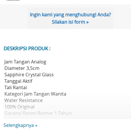
Ingin kami yang menghubungi Anda?
Silakan isi form »
DESKRIPSI PRODUK :
Jam Tangan Analog
Diameter 3,5cm
Sapphire Crystal Glass
Tanggal Aktif
Tali Rantai
Kategori Jam Tangan Wanita
Water Resistance
100% Original
Garansi Resmi Balmer 1 Tahun
Kelengkapan Paket : Jam Tangan, Box, Kartu garansi dan
Selengkapnya »
Book Manual