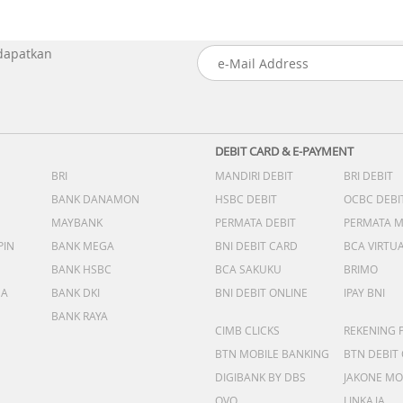
 dapatkan
DEBIT CARD & E-PAYMENT
BRI
MANDIRI DEBIT
BRI DEBIT
BANK DANAMON
HSBC DEBIT
OCBC DEBI
MAYBANK
PERMATA DEBIT
PERMATA 
PIN
BANK MEGA
BNI DEBIT CARD
BCA VIRTU
BANK HSBC
BCA SAKUKU
BRIMO
DA
BANK DKI
BNI DEBIT ONLINE
IPAY BNI
BANK RAYA
CIMB CLICKS
REKENING 
BTN MOBILE BANKING
BTN DEBIT
DIGIBANK BY DBS
JAKONE MO
OVO
LINKAJA