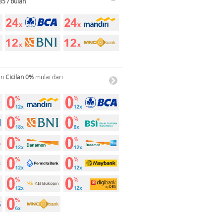
85 / bulan
an
Cicilan 0%
mulai dari