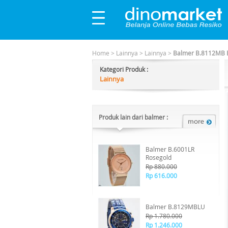
Home
>
Lainnya
>
Lainnya
>
Balmer B.8112MB Bl
Kategori Produk :
Lainnya
Produk lain dari balmer :
Balmer B.6001LR
Rosegold
Rp 880.000
Rp 616.000
Balmer B.8129MBLU
Rp 1.780.000
Rp 1.246.000