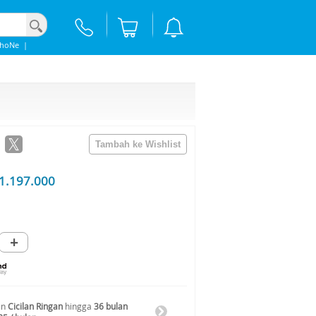
phoNe
|
1.197.000
+
an
Cicilan Ringan
hingga
36 bulan