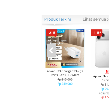
Produk Terkini
-21%
-11%*
Anker 323 Charger 33w ( 2
Ports ) A2331 - White
Apple iPho
Rp 315.000
512GB 
Rp 249.000
Rp 31
Rp 29
+Cashb
Rp 1.