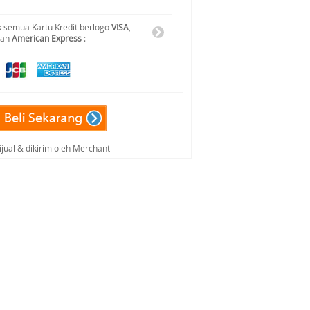
 semua Kartu Kredit berlogo
VISA
,
dan
American Express
:
ijual & dikirim oleh Merchant