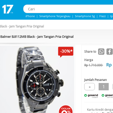
iPhone
|
Smartphone Terjangkau
|
Smartphone 5g
|
Flazz
|
I
IPhone 13
|
Iphone 14
|
Samsung Note
ack - Jam Tangan Pria Original
Balmer B.8112MB Black - Jam Tangan Pria Original
-30%*
Share to
Harga
Rp 
Rp 1.710.000
Jumlah Pesanan
-
1
Kartu Kredit deng