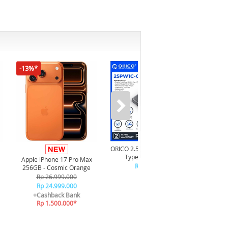
-13%*
ORICO 2.5 inch USB3.1 Gen1
Type-C Hard Drive
Apple iPhone 17 Pro Max
Samsu
Enclosure - 25PW1C-C3
Rp 130.000
256GB - Cosmic Orange
8
Rp 26.999.000
Rp 24.999.000
Cas
+Cashback Bank
+
Rp 1.500.000*