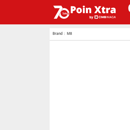
Brand
:
M8