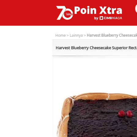
Home
>
Lainnya
>
Harvest Blueberry Cheesecak
Harvest Blueberry Cheesecake Superior Rect