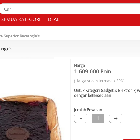
SEMUA KATEGORI
DEAL
e Superior Rectangle's
angle's
Harga
1.609.000 Poin
(Harga sudah termasuk PPN)
Untuk kategori Gadget & Elektronik, 
dengan ketersediaan
Jumlah Pesanan
-
+
1