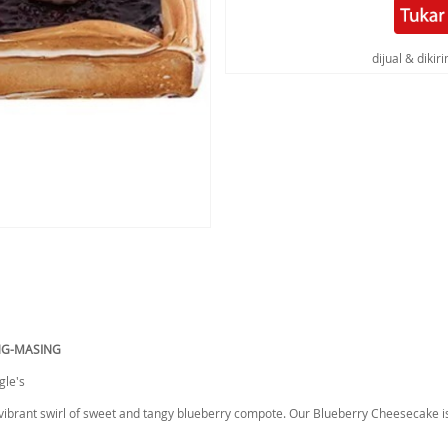
dijual & diki
NG-MASING
gle's
vibrant swirl of sweet and tangy blueberry compote. Our Blueberry Cheesecake is 