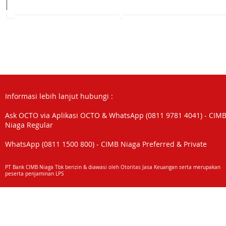
Informasi lebih lanjut hubungi :
Ask OCTO via Aplikasi OCTO & WhatsApp (0811 9781 4041) - CIM
Niaga Regular
WhatsApp (0811 1500 800) - CIMB Niaga Preferred & Private
PT Bank CIMB Niaga Tbk berizin & diawasi oleh Otoritas Jasa Keuangan serta merupakan
peserta penjaminan LPS