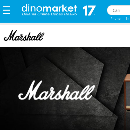
iPhone
|
Sm
IPhone 13
|