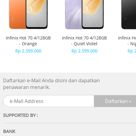
Tahan air dan debu dengan standar tinggi serta ketahan
kelas militer.
Spesifikasi Produk :
Performa
Infinix Hot 70 4/128GB
Infinix Hot 70 4/128GB
Infinix 
Processor : MediaTek Dimensity 7400 Ultimate 5G
- Orange
- Quiet Violet
- Ni
Rp 2.599.000
Rp 2.599.000
Rp 
RAM :
• 16GB (8GB + 8GB Extended)
• 24GB (12GB + 12GB Extended)
Daftarkan e-Mail Anda disini dan dapatkan
Storage :
penawaran menarik.
128GB / 256GB
Memory Type :
LPDDR5X + UFS 2.2
SUPPORTED BY :
Layar
6.78 Inch AMOLED Curved Display
BANK
Resolusi 1.5K