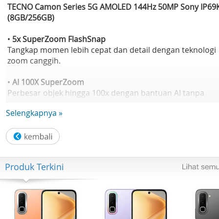
TECNO Camon Series 5G AMOLED 144Hz 50MP Sony IP69
(8GB/256GB)
•
5x SuperZoom FlashSnap
Tangkap momen lebih cepat dan detail dengan teknologi
zoom canggih.
•
AI 100X SuperZoom
Perbesar objek hingga 100x dengan bantuan AI tanpa
mengurangi kualitas gambar.
Selengkapnya »
•
50MP Sony LYT-700C Camera
Kamera utama dengan sensor Sony untuk hasil foto lebih
tajam dan profesional.
Produk Terkini
•
1.5K 144Hz AMOLED Curved Display
Layar lengkung 6.78 inch dengan resolusi tinggi dan refre
rate 144Hz untuk pengalaman visual lebih halus.
•
IP69K High Durability