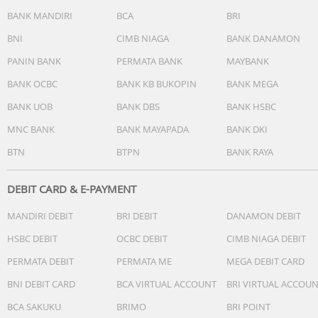
144Hz Refresh Rate
BANK MANDIRI
BCA
BRI
BNI
CIMB NIAGA
BANK DANAMON
Dimensi & Desain
162.93 x 77.47 x 7.38 mm
PANIN BANK
PERMATA BANK
MAYBANK
Screen-to-Body Ratio 93.9%
BANK OCBC
BANK KB BUKOPIN
BANK MEGA
Fingerprint On Display
BANK UOB
BANK DBS
BANK HSBC
Kamera
MNC BANK
BANK MAYAPADA
BANK DKI
Front Camera :
BTN
BTPN
BANK RAYA
• 50MP Auto Focus
Rear Camera :
DEBIT CARD & E-PAYMENT
• 50MP Sony LYT-700C (Main)
MANDIRI DEBIT
BRI DEBIT
DANAMON DEBIT
• 50MP 3x Telephoto
• 8MP Ultra Wide
HSBC DEBIT
OCBC DEBIT
CIMB NIAGA DEBIT
PERMATA DEBIT
PERMATA ME
MEGA DEBIT CARD
Jaringan & Slot
5G Network
BNI DEBIT CARD
BCA VIRTUAL ACCOUNT
BRI VIRTUAL ACCOU
Dual SIM
BCA SAKUKU
BRIMO
BRI POINT
Tidak mendukung MicroSD