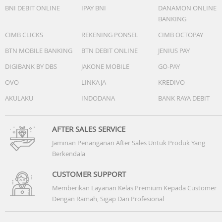
BNI DEBIT ONLINE
IPAY BNI
DANAMON ONLINE
Baterai & Charging
BANKING
6500mAh Battery
CIMB CLICKS
REKENING PONSEL
CIMB OCTOPAY
45W Ultra Charging
Bypass Charging
BTN MOBILE BANKING
BTN DEBIT ONLINE
JENIUS PAY
Reverse Wired Charging
DIGIBANK BY DBS
JAKONE MOBILE
GO-PAY
Ketahanan
OVO
LINKAJA
KREDIVO
IP69K / IP69 / IP68 Water & Dust Resistant
AKULAKU
INDODANA
BANK RAYA DEBIT
MIL-STD-810 US Military Grade Standard
Audio
AFTER SALES SERVICE
Dual Speaker
Jaminan Penanganan After Sales Untuk Produk Yang
Dolby Atmos
Berkendala
Hi-Res Audio
CUSTOMER SUPPORT
Sistem
Memberikan Layanan Kelas Premium Kepada Customer
Android 16
Dengan Ramah, Sigap Dan Profesional
HiOS 16