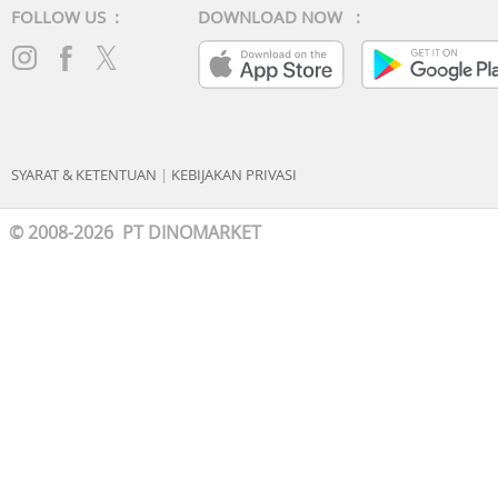
Update Sistem :
FOLLOW US :
DOWNLOAD NOW :
• 3x Android Update
• 5 Tahun Security Update
Kelengkapan Produk :
• 1x Buku Panduan
• 1x Kepala Charger
• 1x Kabel Charger
SYARAT & KETENTUAN
|
KEBIJAKAN PRIVASI
© 2008-2026 PT DINOMARKET