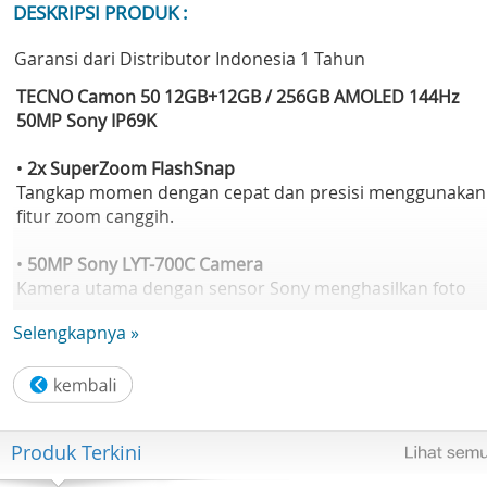
DESKRIPSI PRODUK :
Garansi dari Distributor Indonesia 1 Tahun
TECNO Camon 50 12GB+12GB / 256GB AMOLED 144Hz
50MP Sony IP69K
•
2x SuperZoom FlashSnap
Tangkap momen dengan cepat dan presisi menggunakan
fitur zoom canggih.
•
50MP Sony LYT-700C Camera
Kamera utama dengan sensor Sony menghasilkan foto
lebih tajam dan detail di berbagai kondisi.
Selengkapnya »
•
AI 20X SuperZoom
Perbesar objek hingga 20x dengan bantuan AI tanpa
mengorbankan kualitas gambar.
Produk Terkini
•
1.5K 144Hz AMOLED Display
Layar AMOLED 6.78 inch dengan resolusi 1.5K dan refres