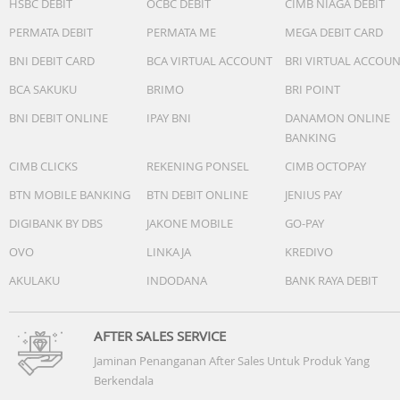
HSBC DEBIT
OCBC DEBIT
CIMB NIAGA DEBIT
Audio :
PERMATA DEBIT
PERMATA ME
MEGA DEBIT CARD
Dual Speaker
Dolby Atmos
BNI DEBIT CARD
BCA VIRTUAL ACCOUNT
BRI VIRTUAL ACCOU
Hi-Res Audio
BCA SAKUKU
BRIMO
BRI POINT
Connectivity & Features :
BNI DEBIT ONLINE
IPAY BNI
DANAMON ONLINE
4G Network
BANKING
Dual SIM
CIMB CLICKS
REKENING PONSEL
CIMB OCTOPAY
In-Display Fingerprint
NFC Support
BTN MOBILE BANKING
BTN DEBIT ONLINE
JENIUS PAY
DIGIBANK BY DBS
JAKONE MOBILE
GO-PAY
System :
OVO
LINKAJA
KREDIVO
Android 16
HiOS 16
AKULAKU
INDODANA
BANK RAYA DEBIT
Dimensi :
162.73 x 77.27 x 7.53 mm
AFTER SALES SERVICE
Jaminan Penanganan After Sales Untuk Produk Yang
Berkendala