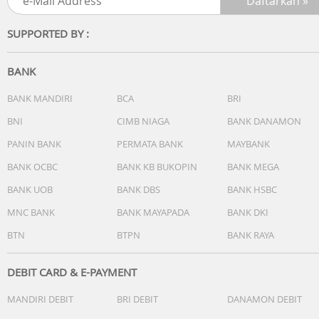
Corning Gorilla Glass 7i
Screen-to-Body Ratio 93.18%
SUPPORTED BY :
Camera :
Rear Camera :
BANK
• 50MP Sony LYT-700C (Main)
• 8MP Ultra Wide
BANK MANDIRI
BCA
BRI
BNI
CIMB NIAGA
BANK DANAMON
Front Camera :
PANIN BANK
PERMATA BANK
MAYBANK
• 32MP
BANK OCBC
BANK KB BUKOPIN
BANK MEGA
Battery & Charging :
BANK UOB
BANK DBS
BANK HSBC
6500mAh Battery
45W Ultra Charging
MNC BANK
BANK MAYAPADA
BANK DKI
Bypass Charging Support
BTN
BTPN
BANK RAYA
Reverse Wired Charging
Durability :
DEBIT CARD & E-PAYMENT
IP69K / IP69 / IP68 Water & Dust Resistant
MANDIRI DEBIT
BRI DEBIT
DANAMON DEBIT
MIL-STD-810 US Military Grade Standard