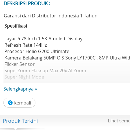
DESKRIPSI PRODUK :
Garansi dari Distributor Indonesia 1 Tahun
Spesifikasi
Layar 6.78 Inch 1.5K Amoled Display
Refresh Rate 144Hz
Prosesor Helio G200 Ultimate
Kamera Belakang 50MP OIS Sony LYT700C , 8MP Ultra Wid
Flicker Sensor
SuperZoom Flasnap Max 20x AI Zoom
Super Night Mode
Kamera Depan 32MP
Selengkapnya »
RAM 8GB ROM 128GB
RAM Plus Up To 8GB
Android 16, HiOS 16
Fingerprint in Display& Face Unlock
IP69K
Produk Terkini
Batre 6500mAh USB Type C
Fast Charging 45W