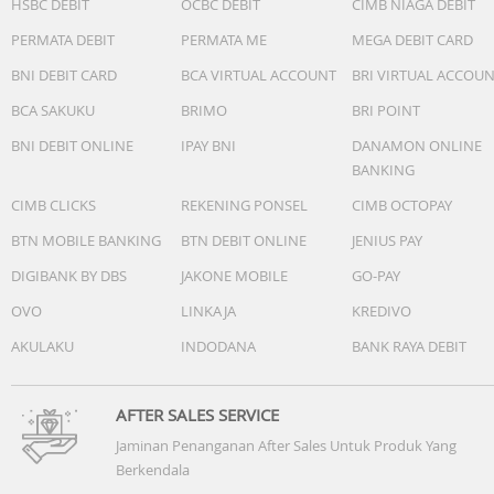
HSBC DEBIT
OCBC DEBIT
CIMB NIAGA DEBIT
PERMATA DEBIT
PERMATA ME
MEGA DEBIT CARD
BNI DEBIT CARD
BCA VIRTUAL ACCOUNT
BRI VIRTUAL ACCOU
BCA SAKUKU
BRIMO
BRI POINT
BNI DEBIT ONLINE
IPAY BNI
DANAMON ONLINE
BANKING
CIMB CLICKS
REKENING PONSEL
CIMB OCTOPAY
BTN MOBILE BANKING
BTN DEBIT ONLINE
JENIUS PAY
DIGIBANK BY DBS
JAKONE MOBILE
GO-PAY
OVO
LINKAJA
KREDIVO
AKULAKU
INDODANA
BANK RAYA DEBIT
AFTER SALES SERVICE
Jaminan Penanganan After Sales Untuk Produk Yang
Berkendala