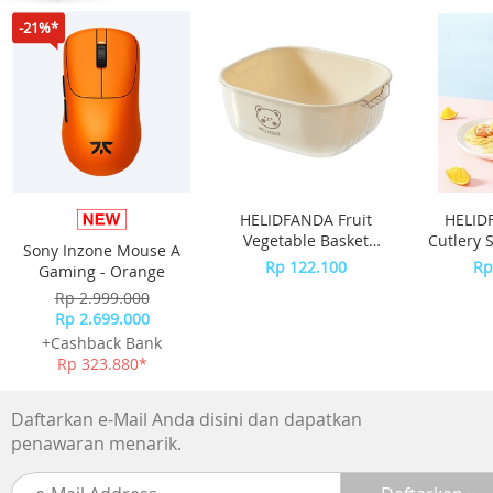
NFC
-21%*
Bypass Charging
Dual Speaker Dolby Atmos
HELIDFANDA Fruit
HELID
Vegetable Basket
Cutlery 
Sony Inzone Mouse A
Keranjang Cuci Buah
Sumpit 
Rp 122.100
Rp
Gaming - Orange
Sayur Motif Bear
Alat
Rp 2.999.000
CHOPST
Rp 2.699.000
+Cashback Bank
Rp 323.880*
Daftarkan e-Mail Anda disini dan dapatkan
penawaran menarik.