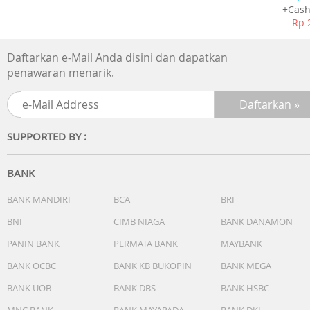
- Bluetooth : Yes (BT5.3)
+Cash
- One Connect Box : One Connect (Y24 4K)
Rp 
Design :
Daftarkan e-Mail Anda disini dan dapatkan
- Design : Frame Design
penawaran menarik.
- Bezel Type : VNB
- Slim Type : Slim look
Dimension :
SUPPORTED BY :
- Dimension With Stand (WxHxD) : 1456.8 x 868.9 x 260.9
mm
- Dimension Without Stand (WxHxD) : 1456.8 x 831.9 x 24.
BANK
mm
- Carton box dimensions (W x H x D) : 1614 x 950 x 191 m
BANK MANDIRI
BCA
BRI
- Stand (Basic) (WxD) : 1076.8 x 260.9 mm
BNI
CIMB NIAGA
BANK DANAMON
- VESA Spec : 400 x 300 mm
PANIN BANK
PERMATA BANK
MAYBANK
BANK OCBC
BANK KB BUKOPIN
BANK MEGA
BANK UOB
BANK DBS
BANK HSBC
MNC BANK
BANK MAYAPADA
BANK DKI