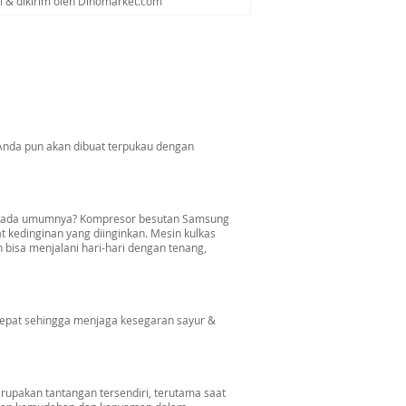
al & dikirim oleh Dinomarket.com
 Anda pun akan dibuat terpukau dengan
 pada umumnya? Kompresor besutan Samsung
at kedinginan yang diinginkan. Mesin kulkas
 bisa menjalani hari-hari dengan tenang,
epat sehingga menjaga kesegaran sayur &
upakan tantangan tersendiri, terutama saat