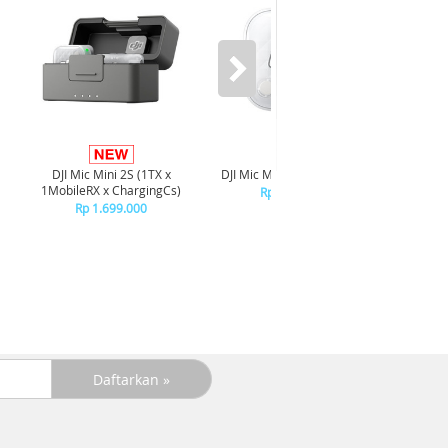
DJI Mic Mini 2S (1TX x
DJI Mic Mini 2S Transmitter
DJI Mic
1MobileRX x ChargingCs)
Rp 1.099.000
Rp 1.699.000