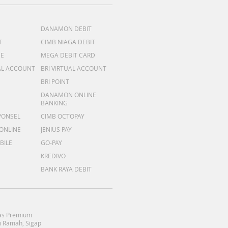
DANAMON DEBIT
T
CIMB NIAGA DEBIT
ME
MEGA DEBIT CARD
AL ACCOUNT
BRI VIRTUAL ACCOUNT
BRI POINT
DANAMON ONLINE
BANKING
PONSEL
CIMB OCTOPAY
 ONLINE
JENIUS PAY
BILE
GO-PAY
KREDIVO
BANK RAYA DEBIT
as Premium
 Ramah, Sigap