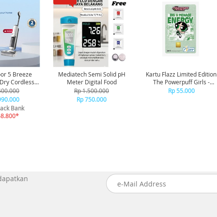
oor 5 Breeze
Mediatech Semi Solid pH
Kartu Flazz Limited Edition
Meter Digital Food
The Powerpuff Girls -
eaner Vakum
Buttercup
400.000
Rp 1.500.000
Rp 55.000
sap Debu
990.000
Rp 750.000
ack Bank
58.800*
 dapatkan