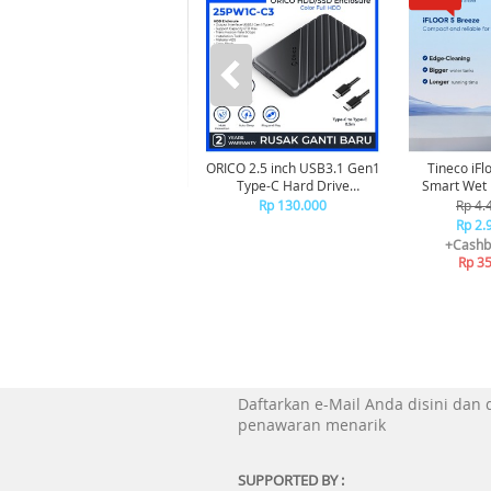
ORICO 2.5 inch USB3.1 Gen1
Tineco iFl
Type-C Hard Drive
Smart Wet Dry Cordless
Enclosure - 25PW1C-C3
Vacuum Cl
Rp 130.000
Rp 4.
Penghi
Rp 2.
+Cashb
Rp 3
Daftarkan e-Mail Anda disini dan
penawaran menarik
SUPPORTED BY :