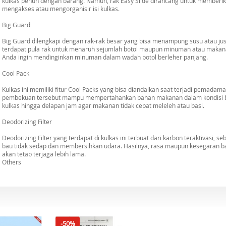
kulkas penuh dengan barang. Namun, rak Easy Slide dirancang untuk membe
mengakses atau mengorganisir isi kulkas.
Big Guard
Big Guard dilengkapi dengan rak-rak besar yang bisa menampung susu atau jus b
terdapat pula rak untuk menaruh sejumlah botol maupun minuman atau makanan
Anda ingin mendinginkan minuman dalam wadah botol berleher panjang.
Cool Pack
Kulkas ini memiliki fitur Cool Packs yang bisa diandalkan saat terjadi pemadaman
pembekuan tersebut mampu mempertahankan bahan makanan dalam kondisi bek
kulkas hingga delapan jam agar makanan tidak cepat meleleh atau basi.
Deodorizing Filter
Deodorizing Filter yang terdapat di kulkas ini terbuat dari karbon teraktivas
bau tidak sedap dan membersihkan udara. Hasilnya, rasa maupun kesegaran b
akan tetap terjaga lebih lama.
Others
-50%