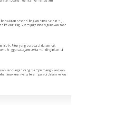
rikan kemudahan dan kenyaman dalam
erukuran besar di bagian pintu. Selain itu,
 kaleng. Big Guard juga bisa digunakan saat
 listrik. Fitur yang berada di dalam rak
u hingga satu jam serta mendinginkan isi
i, sebuah kandungan yang mampu menghilangkan
ahan makanan yang tersimpan di dalam kulkas