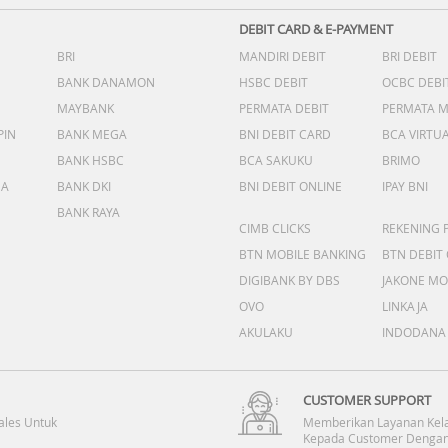
DEBIT CARD & E-PAYMENT
BRI
MANDIRI DEBIT
BRI DEBIT
BANK DANAMON
HSBC DEBIT
OCBC DEBI
MAYBANK
PERMATA DEBIT
PERMATA 
PIN
BANK MEGA
BNI DEBIT CARD
BCA VIRTU
BANK HSBC
BCA SAKUKU
BRIMO
DA
BANK DKI
BNI DEBIT ONLINE
IPAY BNI
BANK RAYA
CIMB CLICKS
REKENING 
BTN MOBILE BANKING
BTN DEBIT
DIGIBANK BY DBS
JAKONE MO
OVO
LINKAJA
AKULAKU
INDODANA
CUSTOMER SUPPORT
ales Untuk
Memberikan Layanan Kel
Kepada Customer Dengan