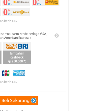
uan berlaku »
 semua Kartu Kredit berlogo
VISA
,
dan
American Express
:
tambahan
cashback
Rp 250.000 *)
uan berlaku »