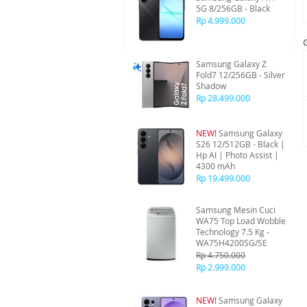
5G 8/256GB - Black
Rp 4.999.000
Samsung Galaxy Z
Fold7 12/256GB - Silver
Shadow
Rp 28.499.000
NEW!
Samsung Galaxy
S26 12/512GB - Black |
Hp AI | Photo Assist |
4300 mAh
Rp 19.499.000
Samsung Mesin Cuci
WA75 Top Load Wobble
Technology 7.5 Kg -
WA75H4200SG/SE
Rp 4.750.000
Rp 2.999.000
NEW!
Samsung Galaxy