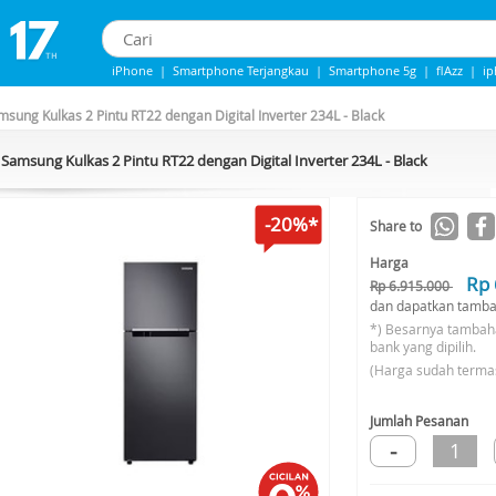
iPhone
|
Smartphone Terjangkau
|
Smartphone 5g
|
flAzz
|
i
IPHONE 13
|
Iphone 14
|
Samsung Note
msung Kulkas 2 Pintu RT22 dengan Digital Inverter 234L - Black
Samsung Kulkas 2 Pintu RT22 dengan Digital Inverter 234L - Black
-20%*
Share to
Harga
Rp 
Rp 6.915.000
dan dapatkan tamba
*) Besarnya tambah
bank yang dipilih.
(Harga sudah terma
Jumlah Pesanan
-
1