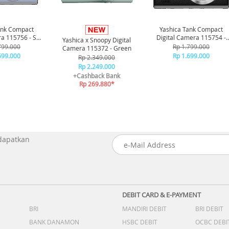
ank Compact
Yashica Tank Compact
ra 115756 - Sky
Digital Camera 115754 -
Yashica x Snoopy Digital
lue
Black
799.000
Rp 1.799.000
Camera 115372 - Green
699.000
Rp 1.699.000
Rp 2.349.000
Rp 2.249.000
+Cashback Bank
Rp 269.880*
 dapatkan
DEBIT CARD & E-PAYMENT
BRI
MANDIRI DEBIT
BRI DEBIT
BANK DANAMON
HSBC DEBIT
OCBC DEBI