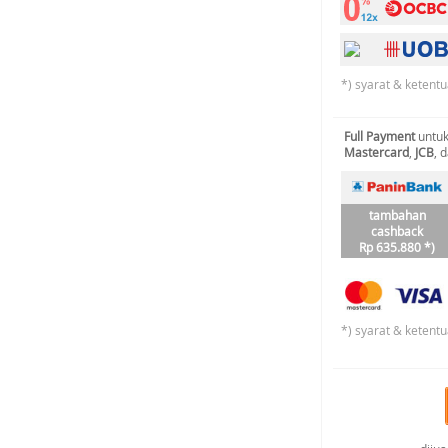
*) syarat & ketentu
Full Payment
untuk
Mastercard
,
JCB
, 
tambahan
cashback
Rp 635.880 *)
*) syarat & ketentu