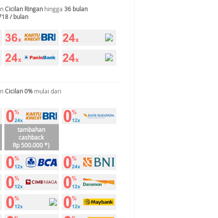
an
Cicilan Ringan
hingga
36 bulan
718 / bulan
an
Cicilan 0%
mulai dari
tambahan
cashback
Rp 500.000 *)