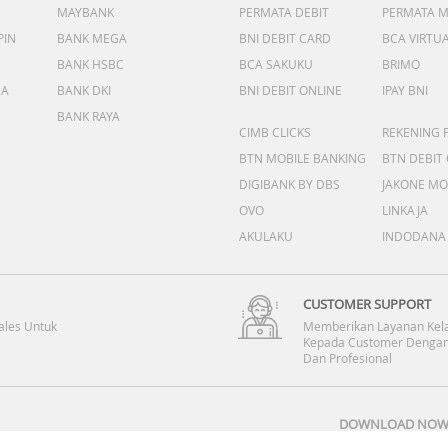
MAYBANK
PERMATA DEBIT
PERMATA 
PIN
BANK MEGA
BNI DEBIT CARD
BCA VIRTU
BANK HSBC
BCA SAKUKU
BRIMO
DA
BANK DKI
BNI DEBIT ONLINE
IPAY BNI
BANK RAYA
CIMB CLICKS
REKENING 
BTN MOBILE BANKING
BTN DEBIT
DIGIBANK BY DBS
JAKONE MO
OVO
LINKAJA
AKULAKU
INDODANA
CUSTOMER SUPPORT
ales Untuk
Memberikan Layanan Kel
Kepada Customer Dengan
Dan Profesional
DOWNLOAD NOW 