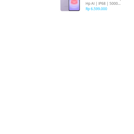
Hp AI | IP68 | 5000
mAh
Rp 6.599.000