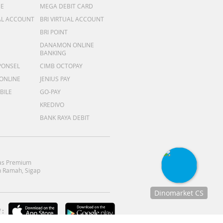
ME
MEGA DEBIT CARD
AL ACCOUNT
BRI VIRTUAL ACCOUNT
BRI POINT
DANAMON ONLINE
BANKING
PONSEL
CIMB OCTOPAY
 ONLINE
JENIUS PAY
BILE
GO-PAY
KREDIVO
BANK RAYA DEBIT
as Premium
 Ramah, Sigap
Dinomarket CS
Chat
:
dengan CS