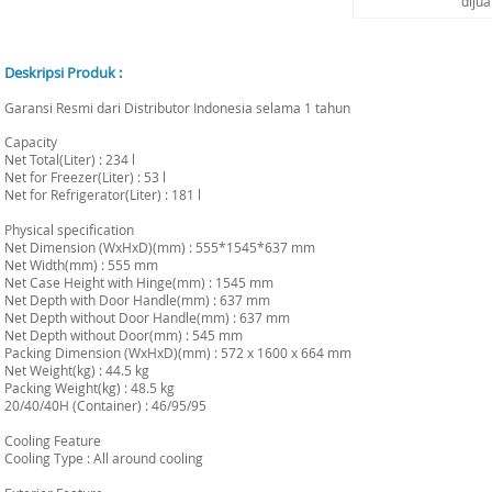
diju
Deskripsi Produk :
Garansi Resmi dari Distributor Indonesia selama 1 tahun
Capacity
Net Total(Liter) : 234 l
Net for Freezer(Liter) : 53 l
Net for Refrigerator(Liter) : 181 l
Physical specification
Net Dimension (WxHxD)(mm) : 555*1545*637 mm
Net Width(mm) : 555 mm
Net Case Height with Hinge(mm) : 1545 mm
Net Depth with Door Handle(mm) : 637 mm
Net Depth without Door Handle(mm) : 637 mm
Net Depth without Door(mm) : 545 mm
Packing Dimension (WxHxD)(mm) : 572 x 1600 x 664 mm
Net Weight(kg) : 44.5 kg
Packing Weight(kg) : 48.5 kg
20/40/40H (Container) : 46/95/95
Cooling Feature
Cooling Type : All around cooling