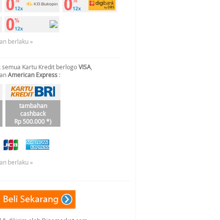
an berlaku »
 semua Kartu Kredit berlogo
VISA
,
dan
American Express
:
tambahan
cashback
Rp 500.000 *)
an berlaku »