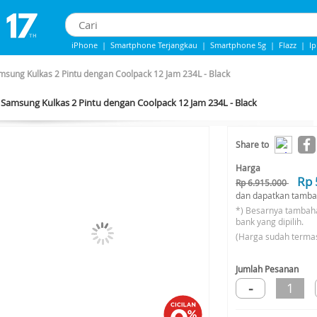
iPhone
|
Smartphone Terjangkau
|
Smartphone 5g
|
Flazz
|
I
iPhone 13
|
IPHONE 14
|
Samsung Note
msung Kulkas 2 Pintu dengan Coolpack 12 Jam 234L - Black
Samsung Kulkas 2 Pintu dengan Coolpack 12 Jam 234L - Black
-33%*
Share to
Harga
Rp 
Rp 6.915.000
dan dapatkan tamba
*) Besarnya tambah
bank yang dipilih.
(Harga sudah terma
Jumlah Pesanan
-
1