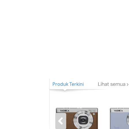
Produk Terkini
-6%
-6%