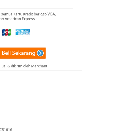
 semua Kartu Kredit berlogo
VISA
,
dan
American Express
:
ijual & dikirim oleh Merchant
a CR1616