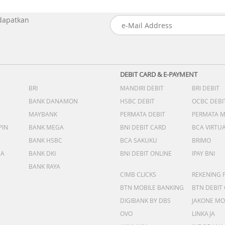
 dapatkan
DEBIT CARD & E-PAYMENT
BRI
MANDIRI DEBIT
BRI DEBIT
BANK DANAMON
HSBC DEBIT
OCBC DEBI
MAYBANK
PERMATA DEBIT
PERMATA 
PIN
BANK MEGA
BNI DEBIT CARD
BCA VIRTU
BANK HSBC
BCA SAKUKU
BRIMO
DA
BANK DKI
BNI DEBIT ONLINE
IPAY BNI
BANK RAYA
CIMB CLICKS
REKENING 
BTN MOBILE BANKING
BTN DEBIT
DIGIBANK BY DBS
JAKONE MO
OVO
LINKAJA