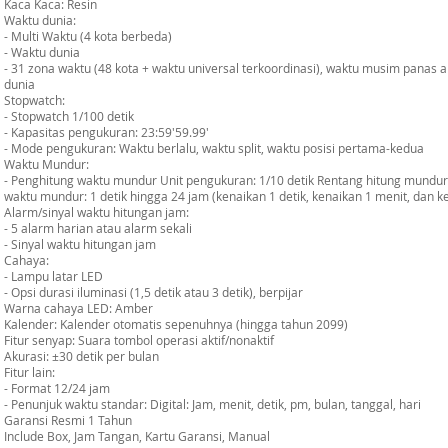
Kaca Kaca: Resin
Waktu dunia:
- Multi Waktu (4 kota berbeda)
- Waktu dunia
- 31 zona waktu (48 kota + waktu universal terkoordinasi), waktu musim panas ak
dunia
Stopwatch:
- Stopwatch 1/100 detik
- Kapasitas pengukuran: 23:59'59.99'
- Mode pengukuran: Waktu berlalu, waktu split, waktu posisi pertama-kedua
Waktu Mundur:
- Penghitung waktu mundur Unit pengukuran: 1/10 detik Rentang hitung mundu
waktu mundur: 1 detik hingga 24 jam (kenaikan 1 detik, kenaikan 1 menit, dan k
Alarm/sinyal waktu hitungan jam:
- 5 alarm harian atau alarm sekali
- Sinyal waktu hitungan jam
Cahaya:
- Lampu latar LED
- Opsi durasi iluminasi (1,5 detik atau 3 detik), berpijar
Warna cahaya LED: Amber
Kalender: Kalender otomatis sepenuhnya (hingga tahun 2099)
Fitur senyap: Suara tombol operasi aktif/nonaktif
Akurasi: ±30 detik per bulan
Fitur lain:
- Format 12/24 jam
- Penunjuk waktu standar: Digital: Jam, menit, detik, pm, bulan, tanggal, hari
Garansi Resmi 1 Tahun
Include Box, Jam Tangan, Kartu Garansi, Manual