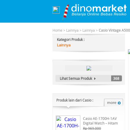
Home
>
Lainnya
>
Lainnya
>
Casio Vintage A50
Kategori Produk :
Lainnya
Lihat Semua Produk
368
Produk lain dari Casio :
Casio AE-1700H-1AV
Digital Watch – Hitam
Rp 969.000