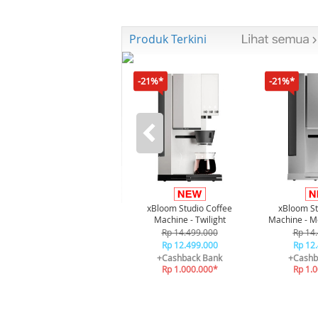
Produk Terkini
-21%*
-21%*
xBloom Studio Coffee
xBloom St
Machine - Twilight
Machine - M
Rp 14.499.000
Rp 14
Rp 12.499.000
Rp 12
+Cashback Bank
+Cashb
Rp 1.000.000*
Rp 1.