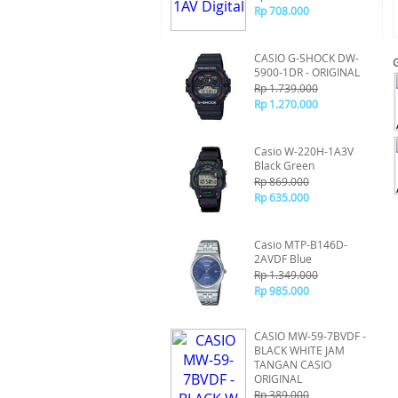
Rp 708.000
CASIO G-SHOCK DW-
5900-1DR - ORIGINAL
Rp 1.739.000
Rp 1.270.000
Casio W-220H-1A3V
Black Green
Rp 869.000
Rp 635.000
Casio MTP-B146D-
2AVDF Blue
Rp 1.349.000
Rp 985.000
CASIO MW-59-7BVDF -
BLACK WHITE JAM
TANGAN CASIO
ORIGINAL
Rp 389.000