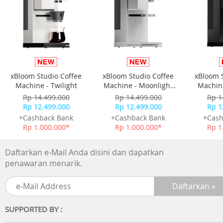
- Stopwatch 1/100 detik
- Kapasitas pengukuran: 59'59.99"
- Mode pengukuran: Waktu berlalu, waktu split, waktu
posisi pertama dan kedua
Sinyal alarm/waktu setiap jam
- Alarm harian
xBloom Studio Coffee
xBloom Studio Coffee
xBloom 
- Sinyal waktu setiap jam
Machine - Twilight
Machine - Moonlight
Machine
White
Rp 14.499.000
Rp 14.499.000
Rp 1
Lampu: lampu LED
Rp 12.499.000
Rp 12.499.000
Rp 1
LED warna terang: Kuning
+Cashback Bank
+Cashback Bank
+Cash
Kalender otomatis (kalender otomatis disetel pada 28 har
Rp 1.000.000*
Rp 1.000.000*
Rp 1
untuk bulan Februari)
Daftarkan e-Mail Anda disini dan dapatkan
Fitur lainnya
penawaran menarik.
- Format 12/24 jam
- Ketepatan waktu reguler: Jam, menit, detik, sore, tanggal
hari
SUPPORTED BY :