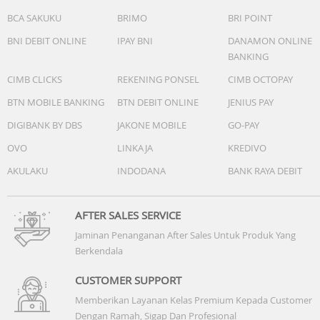
BCA SAKUKU
BRIMO
BRI POINT
BNI DEBIT ONLINE
IPAY BNI
DANAMON ONLINE
BANKING
CIMB CLICKS
REKENING PONSEL
CIMB OCTOPAY
BTN MOBILE BANKING
BTN DEBIT ONLINE
JENIUS PAY
DIGIBANK BY DBS
JAKONE MOBILE
GO-PAY
OVO
LINKAJA
KREDIVO
AKULAKU
INDODANA
BANK RAYA DEBIT
AFTER SALES SERVICE
Jaminan Penanganan After Sales Untuk Produk Yang
Berkendala
CUSTOMER SUPPORT
Memberikan Layanan Kelas Premium Kepada Customer
Dengan Ramah, Sigap Dan Profesional