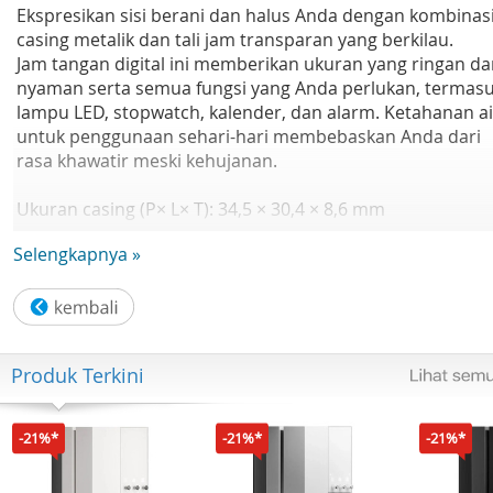
Ekspresikan sisi berani dan halus Anda dengan kombinas
casing metalik dan tali jam transparan yang berkilau.
Jam tangan digital ini memberikan ukuran yang ringan d
nyaman serta semua fungsi yang Anda perlukan, termas
lampu LED, stopwatch, kalender, dan alarm. Ketahanan ai
untuk penggunaan sehari-hari membebaskan Anda dari
rasa khawatir meski kehujanan.
Ukuran casing (P× L× T): 34,5 × 30,4 × 8,6 mm
Berat: 16g
Selengkapnya »
Bahan casing dan bezel: Resin
Tali : Tali Resin
Anti air
Catu daya dan masa pakai baterai masa pakai baterai: 5
tahun pada CR1616
Produk Terkini
Kaca : Kaca Resin
Ukuran tali yang kompatibel: 125 hingga 180 mm
-21%*
-21%*
-21%*
Stopwatch