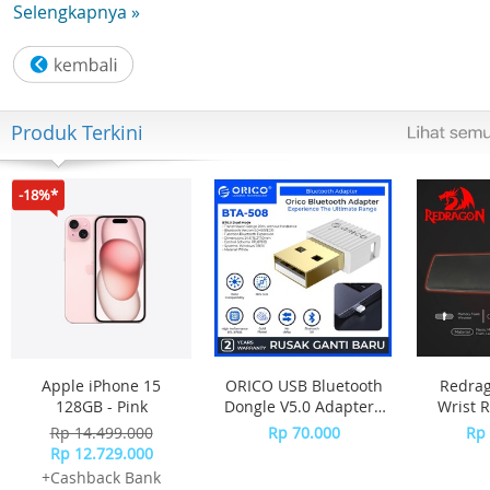
Selengkapnya »
- Lightweight for ultimate music mobility
- Comfortable, secure-fitting silicone earbuds for long
listening hours
- Match your style with vivid colours
- Experience higher sound pressure with 103dB/mw
Produk Terkini
- Shiny metallic finish housing
- frequency range : 5 Hz- 24,000 Hz
-18%*
Apple iPhone 15
ORICO USB Bluetooth
Redra
128GB - Pink
Dongle V5.0 Adapter -
Wrist R
BTA-508 - WHITE
Size
Rp 14.499.000
Rp 70.000
Rp 
METEO
Rp 12.729.000
+Cashback Bank