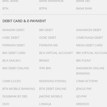
MNC BANK
BANK MAYAPADA
BANK DKI
BTN
BTPN
BANK RAYA
DEBIT CARD & E-PAYMENT
MANDIRI DEBIT
BRI DEBIT
DANAMON DEBIT
HSBC DEBIT
OCBC DEBIT
CIMB NIAGA DEBIT
PERMATA DEBIT
PERMATA ME
MEGA DEBIT CARD
BNI DEBIT CARD
BCA VIRTUAL ACCOUNT
BRI VIRTUAL ACCOU
BCA SAKUKU
BRIMO
BRI POINT
BNI DEBIT ONLINE
IPAY BNI
DANAMON ONLINE
BANKING
CIMB CLICKS
REKENING PONSEL
CIMB OCTOPAY
BTN MOBILE BANKING
BTN DEBIT ONLINE
JENIUS PAY
DIGIBANK BY DBS
JAKONE MOBILE
GO-PAY
OVO
LINKAJA
KREDIVO